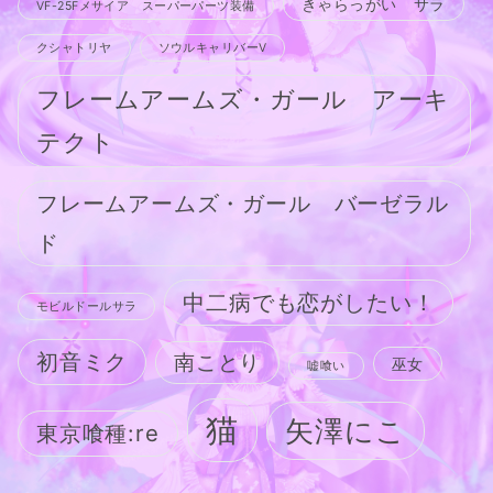
きゃらっがい サラ
VF-25Fメサイア スーパーパーツ装備
クシャトリヤ
ソウルキャリバーV
フレームアームズ・ガール アーキ
テクト
フレームアームズ・ガール バーゼラル
ド
中二病でも恋がしたい！
モビルドールサラ
初音ミク
南ことり
巫女
嘘喰い
猫
矢澤にこ
東京喰種:re