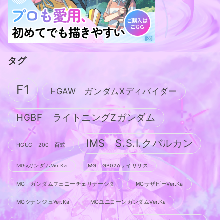
タグ
F1
HGAW ガンダムXディバイダー
HGBF ライトニングZガンダム
IMS S.S.I.クバルカン
HGUC 200 百式
MGνガンダムVer.Ka
MG GP02Aサイサリス
MG ガンダムフェニーチェリナーシタ
MGサザビーVer.Ka
MGシナンジュVer.Ka
MGユニコーンガンダムVer.Ka