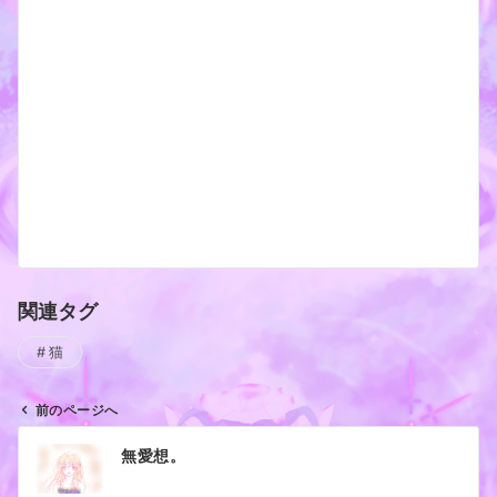
関連タグ
猫
前のページへ
投
無愛想。
稿
ナ