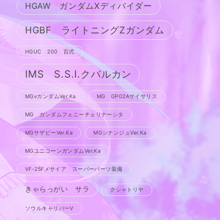
HGAW ガンダムXディバイダー
HGBF ライトニングZガンダム
HGUC 200 百式
IMS S.S.I.クバルカン
MGνガンダムVer.Ka
MG GP02Aサイサリス
MG ガンダムフェニーチェリナーシタ
MGサザビーVer.Ka
MGシナンジュVer.Ka
MGユニコーンガンダムVer.Ka
VF-25Fメサイア スーパーパーツ装備
きゃらっがい サラ
クシャトリヤ
ソウルキャリバーV