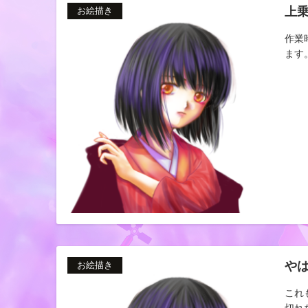
上
お絵描き
作業
ます。
や
お絵描き
これ
切れな