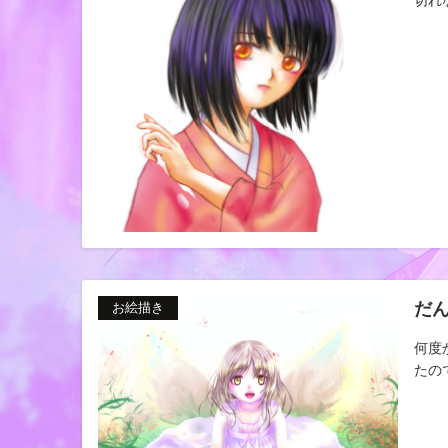
だ
お絵描き
何度
たの