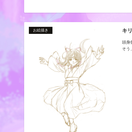
キ
お絵描き
頭身
そう