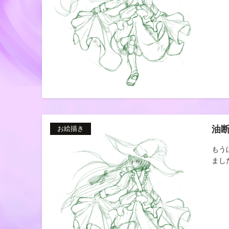
油
お絵描き
もう
ました