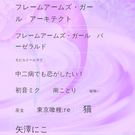
フレームアームズ・ガー
ル アーキテクト
フレームアームズ・ガール バ
ーゼラルド
モビルドールサラ
中二病でも恋がしたい！
初音ミク
南ことり
嘘喰い
猫
東京喰種:re
巫女
矢澤にこ