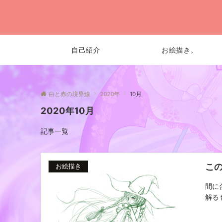
自己紹介
お絵描き。
白と赤の境界線
2020年
10月
2020年10月
記事一覧
こ
お絵描き
間に
解るも