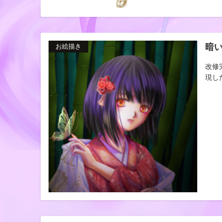
暗
お絵描き
改修
現し