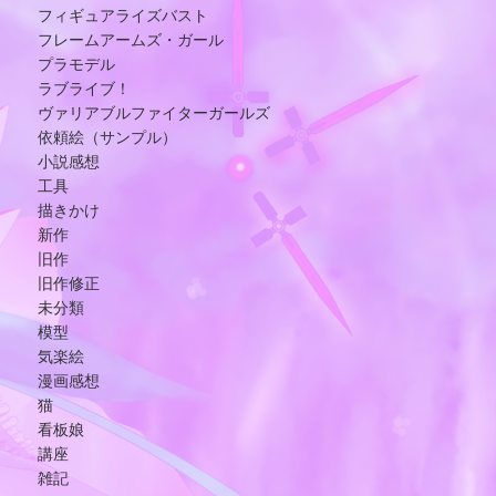
フィギュアライズバスト
フレームアームズ・ガール
プラモデル
ラブライブ！
ヴァリアブルファイターガールズ
依頼絵（サンプル）
小説感想
工具
描きかけ
新作
旧作
旧作修正
未分類
模型
気楽絵
漫画感想
猫
看板娘
講座
雑記