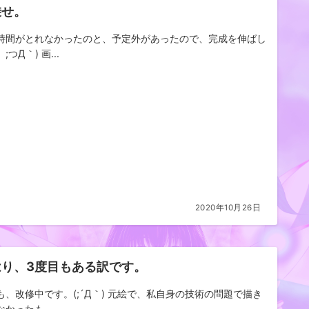
乗せ。
時間がとれなかったのと、予定外があったので、完成を伸ばし
;つД｀) 画...
2020年10月26日
はり、3度目もある訳です。
も、改修中です。(;´Д｀) 元絵で、私自身の技術の問題で描き
かったも...