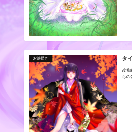
タ
お絵描き
改修
らの公