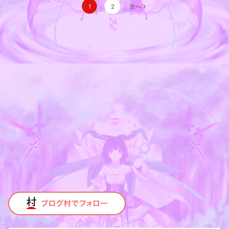
投
1
2
次へ
稿
の
ペ
ー
ジ
送
り