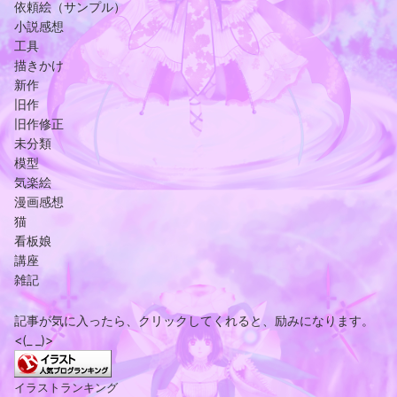
依頼絵（サンプル）
小説感想
工具
描きかけ
新作
旧作
旧作修正
未分類
模型
気楽絵
漫画感想
猫
看板娘
講座
雑記
記事が気に入ったら、クリックしてくれると、励みになります。
<(_ _)>
イラストランキング