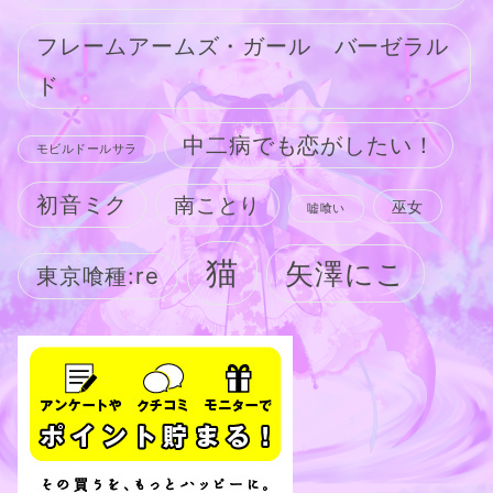
フレームアームズ・ガール バーゼラル
ド
中二病でも恋がしたい！
モビルドールサラ
初音ミク
南ことり
巫女
嘘喰い
猫
矢澤にこ
東京喰種:re