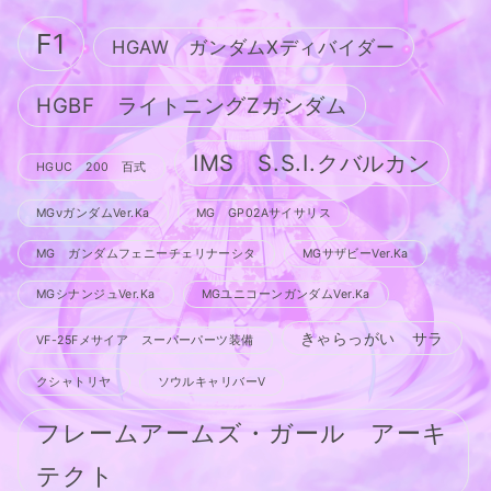
F1
HGAW ガンダムXディバイダー
HGBF ライトニングZガンダム
IMS S.S.I.クバルカン
HGUC 200 百式
MGνガンダムVer.Ka
MG GP02Aサイサリス
MG ガンダムフェニーチェリナーシタ
MGサザビーVer.Ka
MGシナンジュVer.Ka
MGユニコーンガンダムVer.Ka
きゃらっがい サラ
VF-25Fメサイア スーパーパーツ装備
クシャトリヤ
ソウルキャリバーV
フレームアームズ・ガール アーキ
テクト