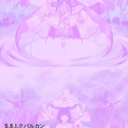
S.S.I.クバルカン