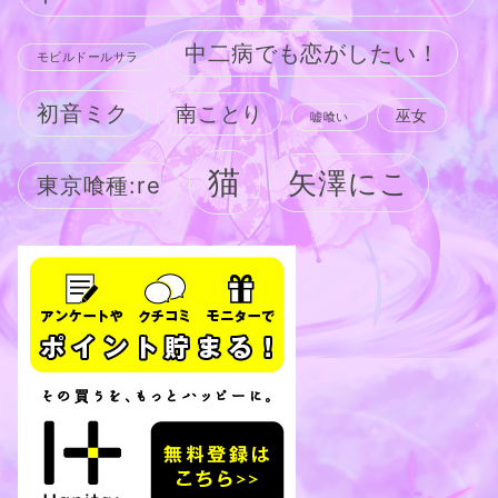
中二病でも恋がしたい！
モビルドールサラ
初音ミク
南ことり
巫女
嘘喰い
猫
矢澤にこ
東京喰種:re