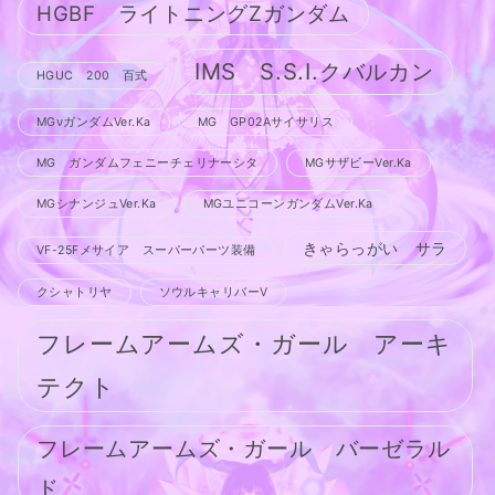
HGBF ライトニングZガンダム
IMS S.S.I.クバルカン
HGUC 200 百式
MGνガンダムVer.Ka
MG GP02Aサイサリス
MG ガンダムフェニーチェリナーシタ
MGサザビーVer.Ka
MGシナンジュVer.Ka
MGユニコーンガンダムVer.Ka
きゃらっがい サラ
VF-25Fメサイア スーパーパーツ装備
クシャトリヤ
ソウルキャリバーV
フレームアームズ・ガール アーキ
テクト
フレームアームズ・ガール バーゼラル
ド