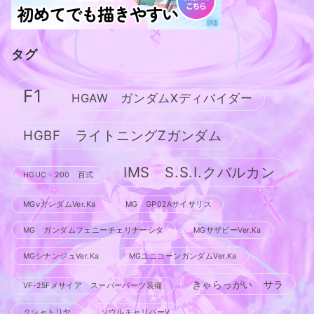
タグ
F1
HGAW ガンダムXディバイダー
HGBF ライトニングZガンダム
IMS S.S.I.クバルカン
HGUC 200 百式
MGνガンダムVer.Ka
MG GP02Aサイサリス
MG ガンダムフェニーチェリナーシタ
MGサザビーVer.Ka
MGシナンジュVer.Ka
MGユニコーンガンダムVer.Ka
きゃらっがい サラ
VF-25Fメサイア スーパーパーツ装備
クシャトリヤ
ソウルキャリバーV