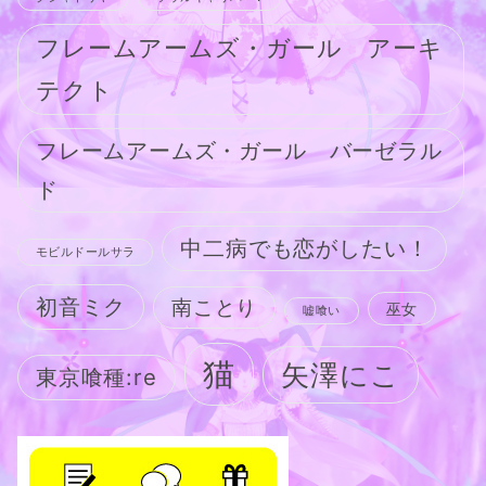
フレームアームズ・ガール アーキ
テクト
フレームアームズ・ガール バーゼラル
ド
中二病でも恋がしたい！
モビルドールサラ
初音ミク
南ことり
巫女
嘘喰い
猫
矢澤にこ
東京喰種:re