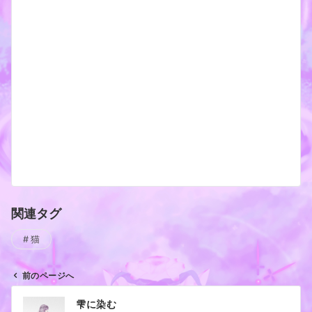
関連タグ
猫
前のページへ
投
雫に染む
稿