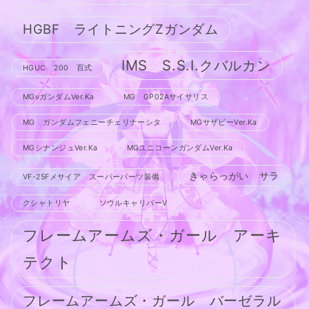
HGBF ライトニングZガンダム
IMS S.S.I.クバルカン
HGUC 200 百式
MGνガンダムVer.Ka
MG GP02Aサイサリス
MG ガンダムフェニーチェリナーシタ
MGサザビーVer.Ka
MGシナンジュVer.Ka
MGユニコーンガンダムVer.Ka
きゃらっがい サラ
VF-25Fメサイア スーパーパーツ装備
クシャトリヤ
ソウルキャリバーV
フレームアームズ・ガール アーキ
テクト
フレームアームズ・ガール バーゼラル