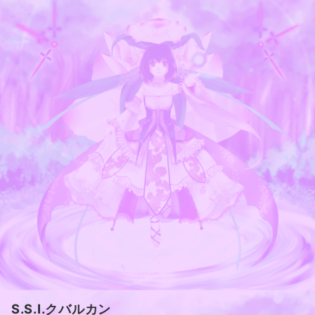
S.S.I.クバルカン