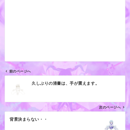
前のページへ
投
久しぶりの清書は、手が震えます。
稿
ナ
ビ
ゲ
次のページへ
ー
背景決まらない・・
シ
ョ