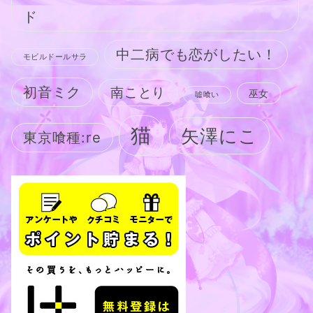
ド
中二病でも恋がしたい！
モビルドールサラ
初音ミク
南ことり
巫女
嘘喰い
猫
矢澤にこ
東京喰種:re