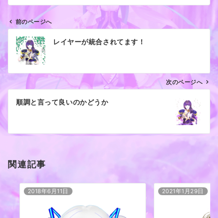
前のページへ
投
レイヤーが統合されてます！
稿
ナ
ビ
ゲ
次のページへ
ー
順調と言って良いのかどうか
シ
ョ
ン
関連記事
2018年6月11日
2021年1月29日