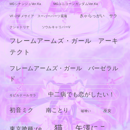
MGシナンジュVer.Ka
MGユニコーンガンダムVer.Ka
きゃらっがい サラ
VF-25Fメサイア スーパーパーツ装備
クシャトリヤ
ソウルキャリバーV
フレームアームズ・ガール アーキ
テクト
フレームアームズ・ガール バーゼラル
ド
中二病でも恋がしたい！
モビルドールサラ
初音ミク
南ことり
巫女
嘘喰い
猫
矢澤にこ
東京喰種:re