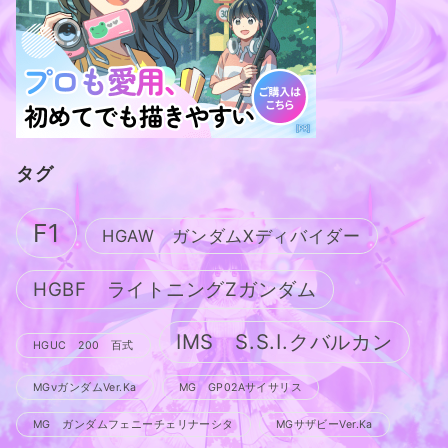
タグ
F1
HGAW ガンダムXディバイダー
HGBF ライトニングZガンダム
IMS S.S.I.クバルカン
HGUC 200 百式
MGνガンダムVer.Ka
MG GP02Aサイサリス
MG ガンダムフェニーチェリナーシタ
MGサザビーVer.Ka