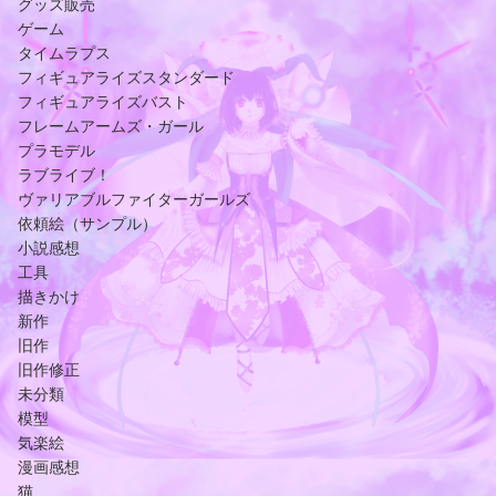
グッズ販売
ゲーム
タイムラプス
フィギュアライズスタンダード
フィギュアライズバスト
フレームアームズ・ガール
プラモデル
ラブライブ！
ヴァリアブルファイターガールズ
依頼絵（サンプル）
小説感想
工具
描きかけ
新作
旧作
旧作修正
未分類
模型
気楽絵
漫画感想
猫