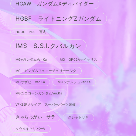
HGAW ガンダムXディバイダー
HGBF ライトニングZガンダム
HGUC 200 百式
IMS S.S.I.クバルカン
MGνガンダムVer.Ka
MG GP02Aサイサリス
MG ガンダムフェニーチェリナーシタ
MGサザビーVer.Ka
MGシナンジュVer.Ka
MGユニコーンガンダムVer.Ka
VF-25Fメサイア スーパーパーツ装備
きゃらっがい サラ
クシャトリヤ
ソウルキャリバーV