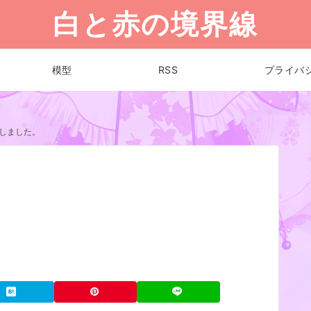
白と赤の境界線
模型
RSS
プライバ
しました。