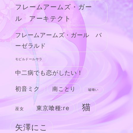
フレームアームズ・ガー
ル アーキテクト
フレームアームズ・ガール バ
ーゼラルド
モビルドールサラ
中二病でも恋がしたい！
初音ミク
南ことり
嘘喰い
猫
東京喰種:re
巫女
矢澤にこ