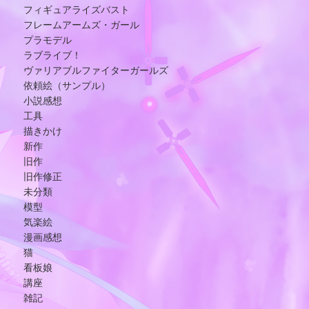
フィギュアライズバスト
フレームアームズ・ガール
プラモデル
ラブライブ！
ヴァリアブルファイターガールズ
依頼絵（サンプル）
小説感想
工具
描きかけ
新作
旧作
旧作修正
未分類
模型
気楽絵
漫画感想
猫
看板娘
講座
雑記