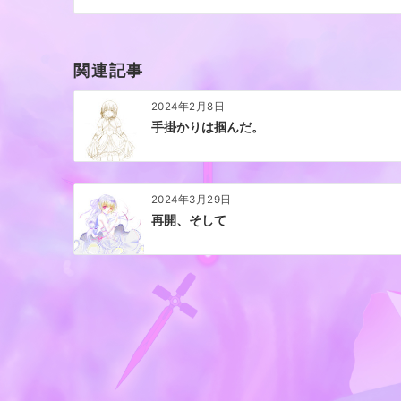
ビ
ゲ
ー
関連記事
シ
ョ
2024年2月8日
ン
手掛かりは掴んだ。
2024年3月29日
再開、そして