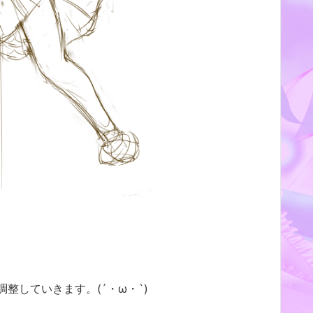
。
整していきます。(´・ω・`)