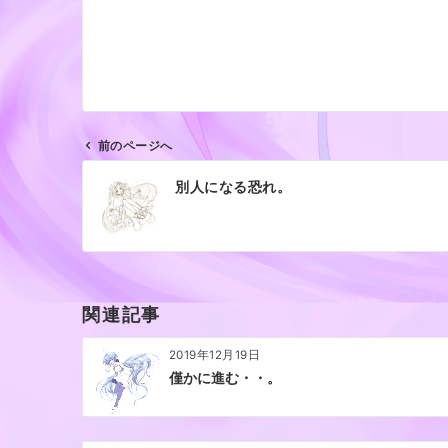
前のページへ
投
別人になる恐れ。
稿
ナ
ビ
ゲ
ー
関連記事
シ
ョ
2019年12月19日
ン
僅かに進む・・。