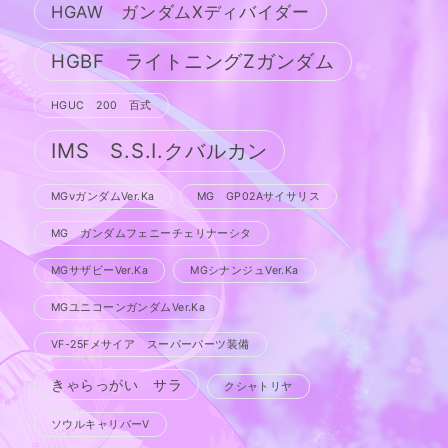
HGAW ガンダムXディバイダー
HGBF ライトニングZガンダム
HGUC 200 百式
IMS S.S.I.クバルカン
MGνガンダムVer.Ka
MG GP02Aサイサリス
MG ガンダムフェニーチェリナーシタ
MGサザビーVer.Ka
MGシナンジュVer.Ka
MGユニコーンガンダムVer.Ka
VF-25Fメサイア スーパーパーツ装備
きゃらっがい サラ
クシャトリヤ
ソウルキャリバーV