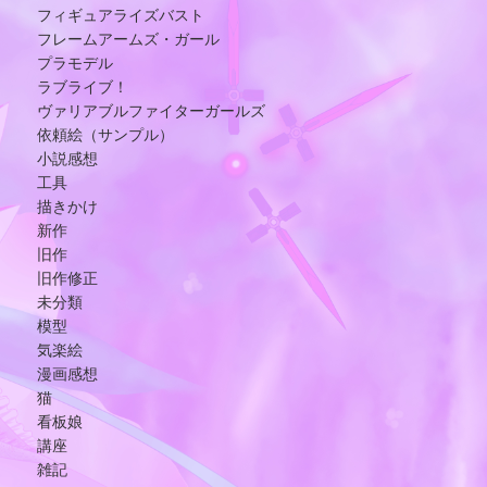
フィギュアライズバスト
フレームアームズ・ガール
プラモデル
ラブライブ！
ヴァリアブルファイターガールズ
依頼絵（サンプル）
小説感想
工具
描きかけ
新作
旧作
旧作修正
未分類
模型
気楽絵
漫画感想
猫
看板娘
講座
雑記