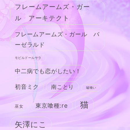
フレームアームズ・ガー
ル アーキテクト
フレームアームズ・ガール バ
ーゼラルド
モビルドールサラ
中二病でも恋がしたい！
初音ミク
南ことり
嘘喰い
猫
東京喰種:re
巫女
矢澤にこ