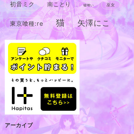
初音ミク
南ことり
巫女
嘘喰い
猫
矢澤にこ
東京喰種:re
アーカイブ