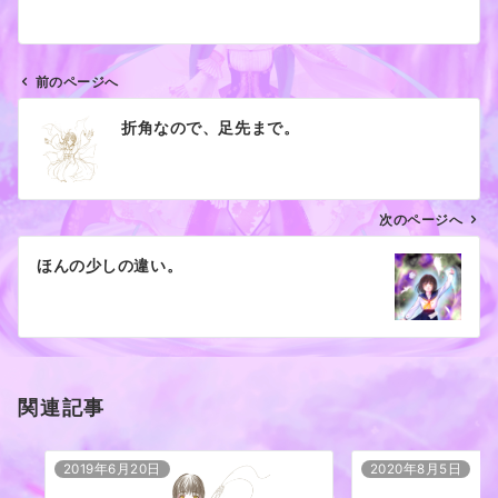
前のページへ
投
折角なので、足先まで。
稿
ナ
ビ
ゲ
次のページへ
ー
ほんの少しの違い。
シ
ョ
ン
関連記事
2019年6月20日
2020年8月5日