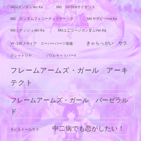
MGνガンダムVer.Ka
MG GP02Aサイサリス
MG ガンダムフェニーチェリナーシタ
MGサザビーVer.Ka
MGシナンジュVer.Ka
MGユニコーンガンダムVer.Ka
きゃらっがい サラ
VF-25Fメサイア スーパーパーツ装備
クシャトリヤ
ソウルキャリバーV
フレームアームズ・ガール アーキ
テクト
フレームアームズ・ガール バーゼラル
ド
中二病でも恋がしたい！
モビルドールサラ