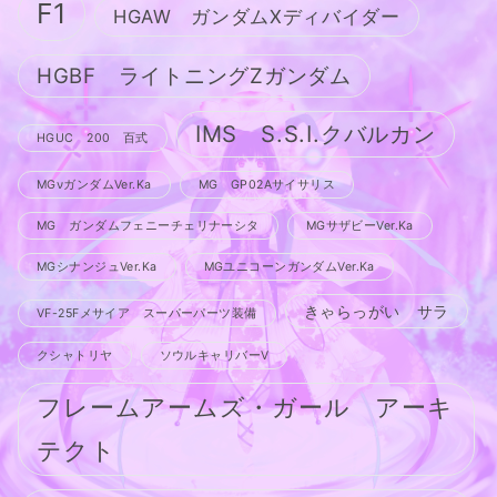
F1
HGAW ガンダムXディバイダー
HGBF ライトニングZガンダム
IMS S.S.I.クバルカン
HGUC 200 百式
MGνガンダムVer.Ka
MG GP02Aサイサリス
MG ガンダムフェニーチェリナーシタ
MGサザビーVer.Ka
MGシナンジュVer.Ka
MGユニコーンガンダムVer.Ka
きゃらっがい サラ
VF-25Fメサイア スーパーパーツ装備
クシャトリヤ
ソウルキャリバーV
フレームアームズ・ガール アーキ
テクト