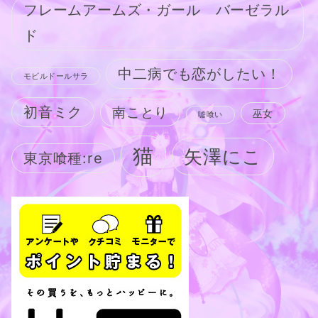
フレームアームズ・ガール バーゼラル
ド
中二病でも恋がしたい！
モビルドールサラ
初音ミク
南ことり
巫女
嘘喰い
猫
矢澤にこ
東京喰種:re