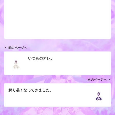
前のページへ
投
いつものアレ。
稿
ナ
ビ
ゲ
次のページへ
ー
解り易くなってきました。
シ
ョ
ン