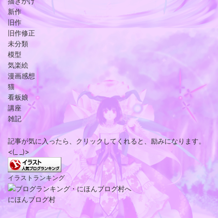
描きかけ
新作
旧作
旧作修正
未分類
模型
気楽絵
漫画感想
猫
看板娘
講座
雑記
記事が気に入ったら、クリックしてくれると、励みになります。
<(_ _)>
イラストランキング
にほんブログ村