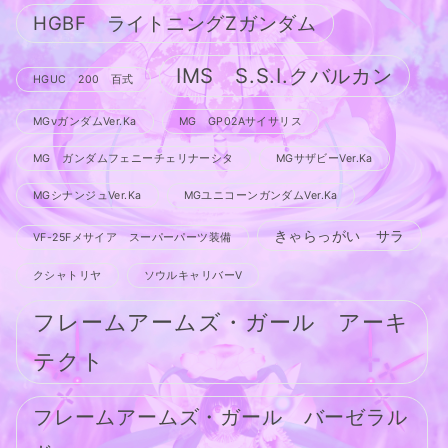
HGBF ライトニングZガンダム
IMS S.S.I.クバルカン
HGUC 200 百式
MGνガンダムVer.Ka
MG GP02Aサイサリス
MG ガンダムフェニーチェリナーシタ
MGサザビーVer.Ka
MGシナンジュVer.Ka
MGユニコーンガンダムVer.Ka
きゃらっがい サラ
VF-25Fメサイア スーパーパーツ装備
クシャトリヤ
ソウルキャリバーV
フレームアームズ・ガール アーキ
テクト
フレームアームズ・ガール バーゼラル