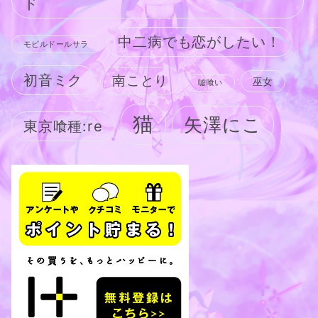
ド
中二病でも恋がしたい！
モビルドールサラ
初音ミク
南ことり
巫女
嘘喰い
猫
矢澤にこ
東京喰種:re