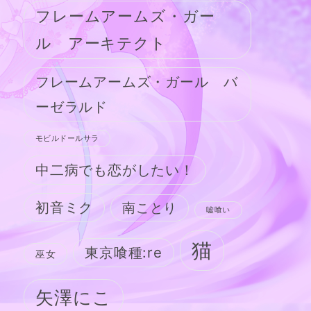
フレームアームズ・ガー
ル アーキテクト
フレームアームズ・ガール バ
ーゼラルド
モビルドールサラ
中二病でも恋がしたい！
初音ミク
南ことり
嘘喰い
猫
東京喰種:re
巫女
矢澤にこ