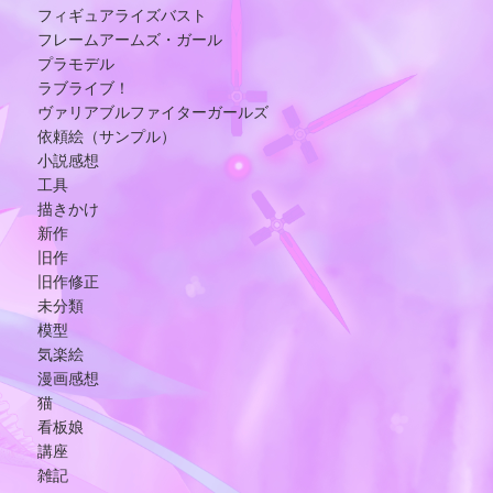
フィギュアライズバスト
フレームアームズ・ガール
プラモデル
ラブライブ！
ヴァリアブルファイターガールズ
依頼絵（サンプル）
小説感想
工具
描きかけ
新作
旧作
旧作修正
未分類
模型
気楽絵
漫画感想
猫
看板娘
講座
雑記