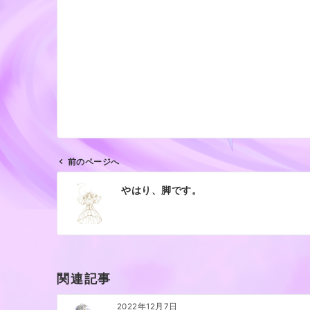
前のページへ
投
やはり、脚です。
稿
ナ
ビ
ゲ
ー
関連記事
シ
ョ
2022年12月7日