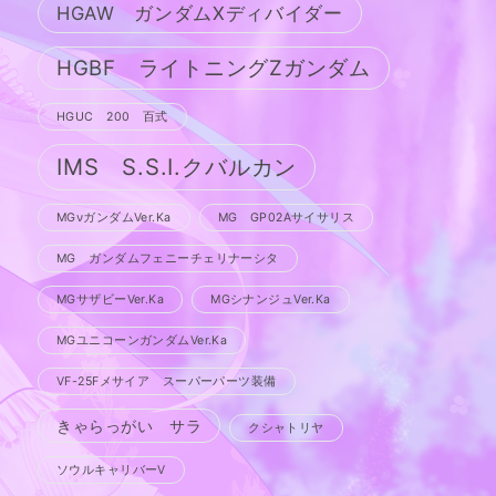
HGAW ガンダムXディバイダー
HGBF ライトニングZガンダム
HGUC 200 百式
IMS S.S.I.クバルカン
MGνガンダムVer.Ka
MG GP02Aサイサリス
MG ガンダムフェニーチェリナーシタ
MGサザビーVer.Ka
MGシナンジュVer.Ka
MGユニコーンガンダムVer.Ka
VF-25Fメサイア スーパーパーツ装備
きゃらっがい サラ
クシャトリヤ
ソウルキャリバーV