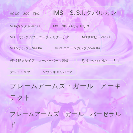
IMS S.S.I.クバルカン
HGUC 200 百式
MGνガンダムVer.Ka
MG GP02Aサイサリス
MG ガンダムフェニーチェリナーシタ
MGサザビーVer.Ka
MGシナンジュVer.Ka
MGユニコーンガンダムVer.Ka
きゃらっがい サラ
VF-25Fメサイア スーパーパーツ装備
クシャトリヤ
ソウルキャリバーV
フレームアームズ・ガール アーキ
テクト
フレームアームズ・ガール バーゼラル
ド