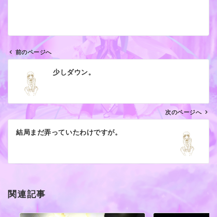
前のページへ
投
少しダウン。
稿
ナ
ビ
ゲ
次のページへ
ー
結局まだ弄っていたわけですが。
シ
ョ
ン
関連記事