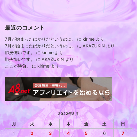
最近のコメント
7月が始まったばかりだというのに。
に
kirime
より
7月が始まったばかりだというのに。
に
AKAZUKIN
より
肺炎怖いです。
に
kirime
より
肺炎怖いです。
に
AKAZUKIN
より
ここが勝負。
に
kirime
より
2022年8月
月
火
水
木
金
土
日
1
2
3
4
5
6
7