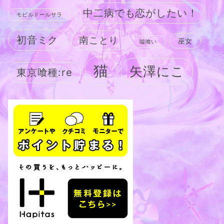
中二病でも恋がしたい！
モビルドールサラ
初音ミク
南ことり
巫女
嘘喰い
猫
矢澤にこ
東京喰種:re