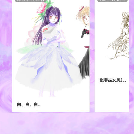
似非巫女風に。
白、白、白。