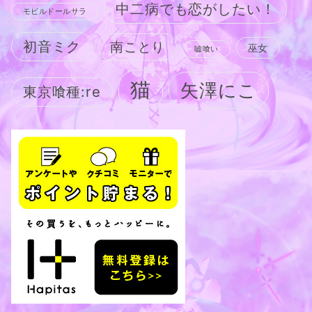
中二病でも恋がしたい！
モビルドールサラ
初音ミク
南ことり
巫女
嘘喰い
猫
矢澤にこ
東京喰種:re