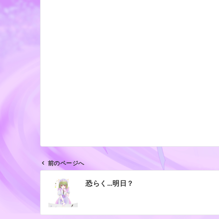
前のページへ
投
恐らく…明日？
稿
ナ
ビ