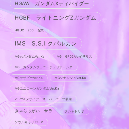
HGAW ガンダムXディバイダー
HGBF ライトニングZガンダム
HGUC 200 百式
IMS S.S.I.クバルカン
MGνガンダムVer.Ka
MG GP02Aサイサリス
MG ガンダムフェニーチェリナーシタ
MGサザビーVer.Ka
MGシナンジュVer.Ka
MGユニコーンガンダムVer.Ka
VF-25Fメサイア スーパーパーツ装備
きゃらっがい サラ
クシャトリヤ
ソウルキャリバーV