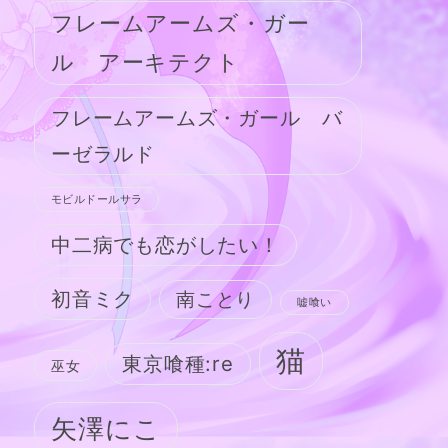
フレームアームズ・ガー
ル アーキテクト
フレームアームズ・ガール バ
ーゼラルド
モビルドールサラ
中二病でも恋がしたい！
初音ミク
南ことり
嘘喰い
猫
東京喰種:re
巫女
矢澤にこ