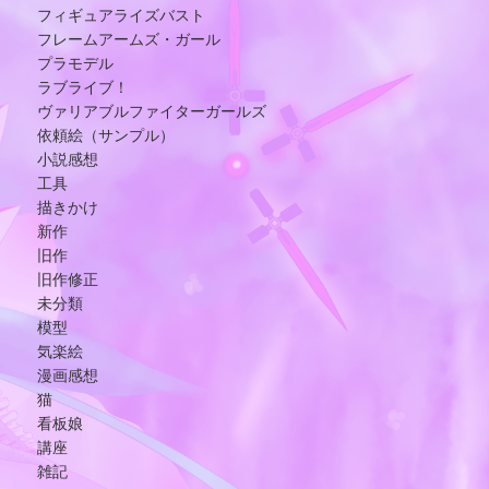
フィギュアライズバスト
フレームアームズ・ガール
プラモデル
ラブライブ！
ヴァリアブルファイターガールズ
依頼絵（サンプル）
小説感想
工具
描きかけ
新作
旧作
旧作修正
未分類
模型
気楽絵
漫画感想
猫
看板娘
講座
雑記