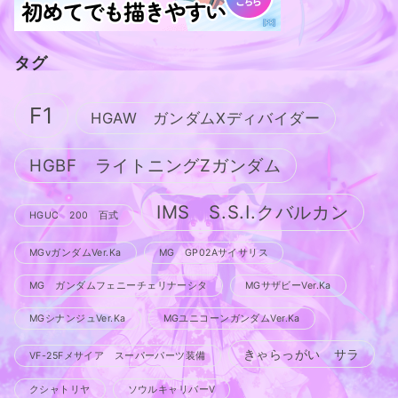
タグ
F1
HGAW ガンダムXディバイダー
HGBF ライトニングZガンダム
IMS S.S.I.クバルカン
HGUC 200 百式
MGνガンダムVer.Ka
MG GP02Aサイサリス
MG ガンダムフェニーチェリナーシタ
MGサザビーVer.Ka
MGシナンジュVer.Ka
MGユニコーンガンダムVer.Ka
きゃらっがい サラ
VF-25Fメサイア スーパーパーツ装備
クシャトリヤ
ソウルキャリバーV