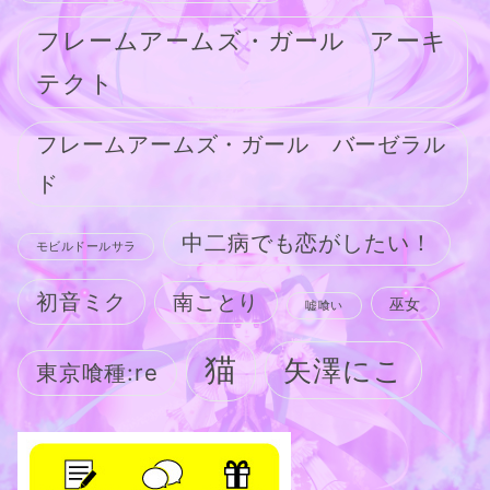
フレームアームズ・ガール アーキ
テクト
フレームアームズ・ガール バーゼラル
ド
中二病でも恋がしたい！
モビルドールサラ
初音ミク
南ことり
巫女
嘘喰い
猫
矢澤にこ
東京喰種:re