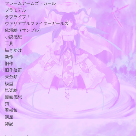
フレームアームズ・ガール
プラモデル
ラブライブ！
ヴァリアブルファイターガールズ
依頼絵（サンプル）
小説感想
工具
描きかけ
新作
旧作
旧作修正
未分類
模型
気楽絵
漫画感想
猫
看板娘
講座
雑記