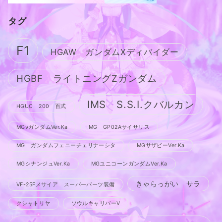
タグ
F1
HGAW ガンダムXディバイダー
HGBF ライトニングZガンダム
IMS S.S.I.クバルカン
HGUC 200 百式
MGνガンダムVer.Ka
MG GP02Aサイサリス
MG ガンダムフェニーチェリナーシタ
MGサザビーVer.Ka
MGシナンジュVer.Ka
MGユニコーンガンダムVer.Ka
きゃらっがい サラ
VF-25Fメサイア スーパーパーツ装備
クシャトリヤ
ソウルキャリバーV