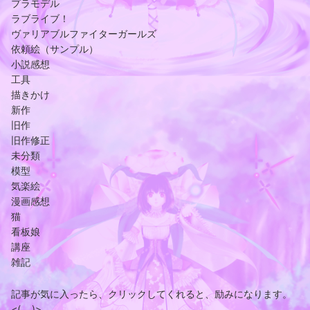
プラモデル
ラブライブ！
ヴァリアブルファイターガールズ
依頼絵（サンプル）
小説感想
工具
描きかけ
新作
旧作
旧作修正
未分類
模型
気楽絵
漫画感想
猫
看板娘
講座
雑記
記事が気に入ったら、クリックしてくれると、励みになります。
<(_ _)>