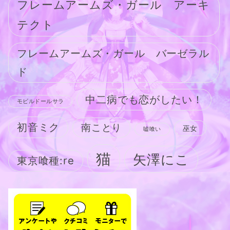
フレームアームズ・ガール アーキ
テクト
フレームアームズ・ガール バーゼラル
ド
中二病でも恋がしたい！
モビルドールサラ
初音ミク
南ことり
巫女
嘘喰い
猫
矢澤にこ
東京喰種:re