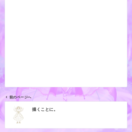
前のページへ
投
描くことに。
稿
ナ
ビ