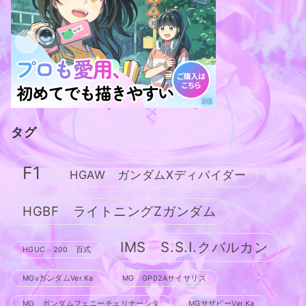
タグ
F1
HGAW ガンダムXディバイダー
HGBF ライトニングZガンダム
IMS S.S.I.クバルカン
HGUC 200 百式
MGνガンダムVer.Ka
MG GP02Aサイサリス
MG ガンダムフェニーチェリナーシタ
MGサザビーVer.Ka