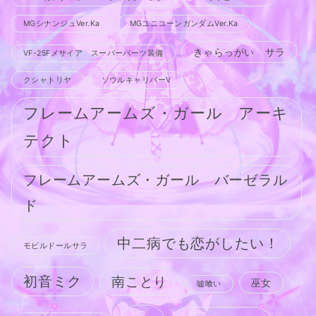
MGシナンジュVer.Ka
MGユニコーンガンダムVer.Ka
きゃらっがい サラ
VF-25Fメサイア スーパーパーツ装備
クシャトリヤ
ソウルキャリバーV
フレームアームズ・ガール アーキ
テクト
フレームアームズ・ガール バーゼラル
ド
中二病でも恋がしたい！
モビルドールサラ
初音ミク
南ことり
巫女
嘘喰い