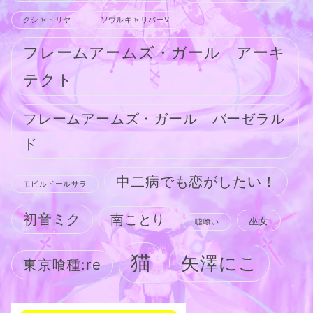
クシャトリヤ
ソウルキャリバーV
フレームアームズ・ガール アーキ
テクト
フレームアームズ・ガール バーゼラル
ド
中二病でも恋がしたい！
モビルドールサラ
初音ミク
南ことり
巫女
嘘喰い
猫
矢澤にこ
東京喰種:re