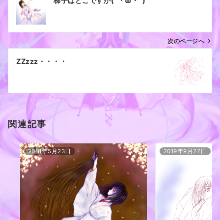
梯子はどこですか(´・ω・`)
稿
ナ
ビ
ゲ
次のページへ
ー
ZZzzz・・・・
シ
ョ
ン
関連記事
2018年5月23日
2019年9月27日