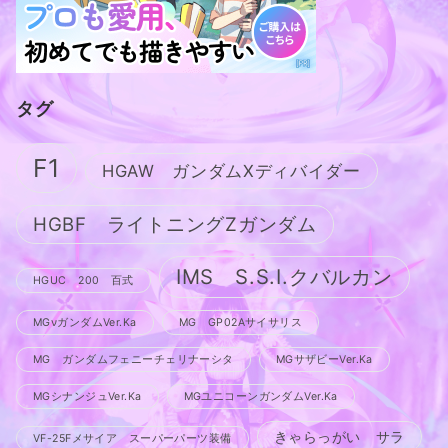
タグ
F1
HGAW ガンダムXディバイダー
HGBF ライトニングZガンダム
IMS S.S.I.クバルカン
HGUC 200 百式
MGνガンダムVer.Ka
MG GP02Aサイサリス
MG ガンダムフェニーチェリナーシタ
MGサザビーVer.Ka
MGシナンジュVer.Ka
MGユニコーンガンダムVer.Ka
きゃらっがい サラ
VF-25Fメサイア スーパーパーツ装備