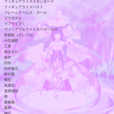
フィギュアライズスタンダード
フィギュアライズバスト
フレームアームズ・ガール
プラモデル
ラブライブ！
ヴァリアブルファイターガールズ
依頼絵（サンプル）
小説感想
工具
描きかけ
新作
旧作
旧作修正
未分類
模型
気楽絵
漫画感想
猫
看板娘
講座
雑記