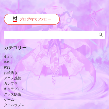
カテゴリー
4コマ
IMS
PS3
お絵描き
アニメ感想
ガンプラ
キャラグミン
グッズ販売
ゲーム
タイムラプス