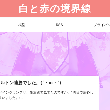
白と赤の境界線
模型
RSS
プライバ
ルトン連勝でした。(´・ω・`)
スペイングランプリ、生放送で見てたのですが、1周目で放心し
いました。(...