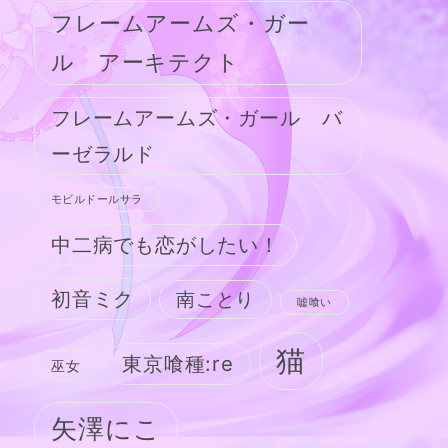
フレームアームズ・ガー
ル アーキテクト
フレームアームズ・ガール バ
ーゼラルド
モビルドールサラ
中二病でも恋がしたい！
初音ミク
南ことり
嘘喰い
猫
東京喰種:re
巫女
矢澤にこ