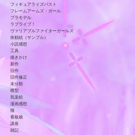
フィギュアライズバスト
フレームアームズ・ガール
プラモデル
ラブライブ！
ヴァリアブルファイターガールズ
依頼絵（サンプル）
小説感想
工具
描きかけ
新作
旧作
旧作修正
未分類
模型
気楽絵
漫画感想
猫
看板娘
講座
雑記