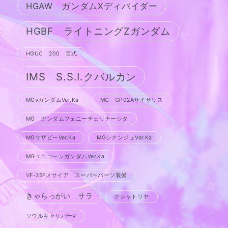
HGAW ガンダムXディバイダー
HGBF ライトニングZガンダム
HGUC 200 百式
IMS S.S.I.クバルカン
MGνガンダムVer.Ka
MG GP02Aサイサリス
MG ガンダムフェニーチェリナーシタ
MGサザビーVer.Ka
MGシナンジュVer.Ka
MGユニコーンガンダムVer.Ka
VF-25Fメサイア スーパーパーツ装備
きゃらっがい サラ
クシャトリヤ
ソウルキャリバーV