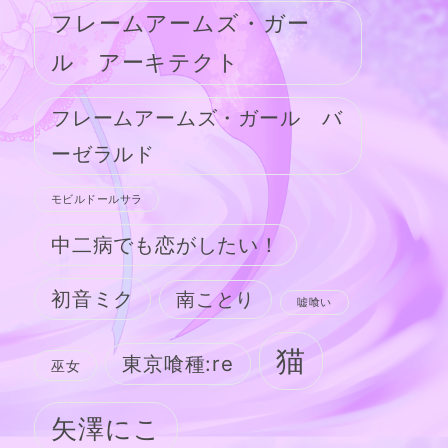
フレームアームズ・ガー
ル アーキテクト
フレームアームズ・ガール バ
ーゼラルド
モビルドールサラ
中二病でも恋がしたい！
初音ミク
南ことり
嘘喰い
猫
東京喰種:re
巫女
矢澤にこ