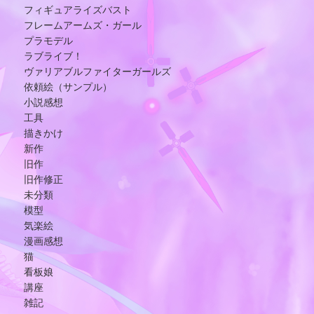
フィギュアライズバスト
フレームアームズ・ガール
プラモデル
ラブライブ！
ヴァリアブルファイターガールズ
依頼絵（サンプル）
小説感想
工具
描きかけ
新作
旧作
旧作修正
未分類
模型
気楽絵
漫画感想
猫
看板娘
講座
雑記