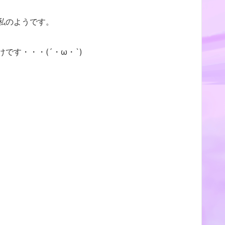
私のようです。
です・・・(´・ω・`)