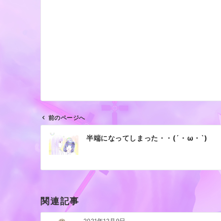
前のページへ
投
半端になってしまった・・(´・ω・`)
稿
ナ
ビ
ゲ
ー
関連記事
シ
ョ