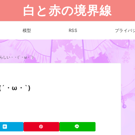
白と赤の境界線
模型
RSS
プライバ
しい・・(´・ω・`)
´・ω・`)