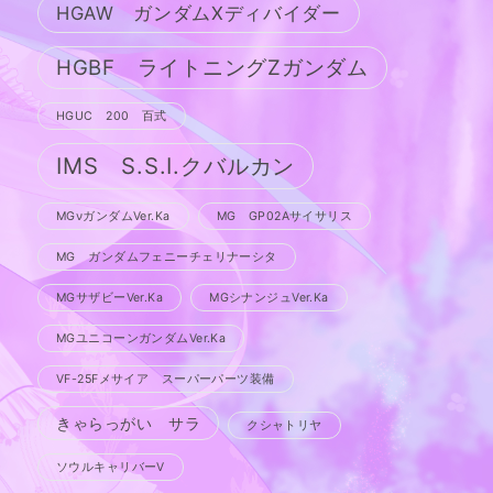
HGAW ガンダムXディバイダー
HGBF ライトニングZガンダム
HGUC 200 百式
IMS S.S.I.クバルカン
MGνガンダムVer.Ka
MG GP02Aサイサリス
MG ガンダムフェニーチェリナーシタ
MGサザビーVer.Ka
MGシナンジュVer.Ka
MGユニコーンガンダムVer.Ka
VF-25Fメサイア スーパーパーツ装備
きゃらっがい サラ
クシャトリヤ
ソウルキャリバーV