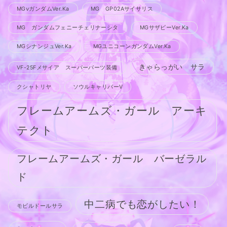
MGνガンダムVer.Ka
MG GP02Aサイサリス
MG ガンダムフェニーチェリナーシタ
MGサザビーVer.Ka
MGシナンジュVer.Ka
MGユニコーンガンダムVer.Ka
きゃらっがい サラ
VF-25Fメサイア スーパーパーツ装備
クシャトリヤ
ソウルキャリバーV
フレームアームズ・ガール アーキ
テクト
フレームアームズ・ガール バーゼラル
ド
中二病でも恋がしたい！
モビルドールサラ