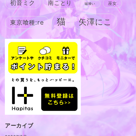
初音ミク
南ことり
巫女
嘘喰い
猫
矢澤にこ
東京喰種:re
アーカイブ