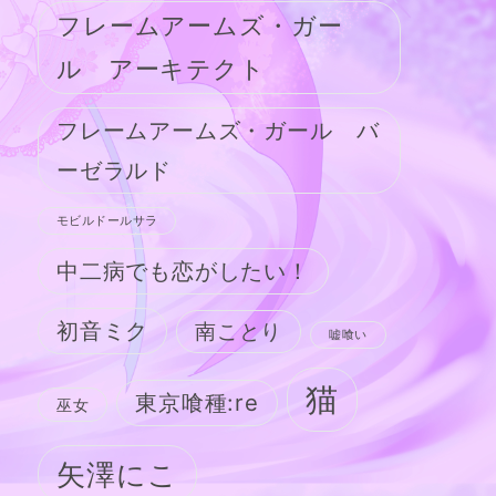
フレームアームズ・ガー
ル アーキテクト
フレームアームズ・ガール バ
ーゼラルド
モビルドールサラ
中二病でも恋がしたい！
初音ミク
南ことり
嘘喰い
猫
東京喰種:re
巫女
矢澤にこ