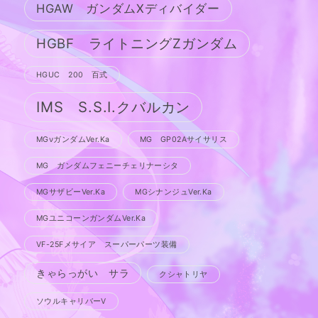
HGAW ガンダムXディバイダー
HGBF ライトニングZガンダム
HGUC 200 百式
IMS S.S.I.クバルカン
MGνガンダムVer.Ka
MG GP02Aサイサリス
MG ガンダムフェニーチェリナーシタ
MGサザビーVer.Ka
MGシナンジュVer.Ka
MGユニコーンガンダムVer.Ka
VF-25Fメサイア スーパーパーツ装備
きゃらっがい サラ
クシャトリヤ
ソウルキャリバーV