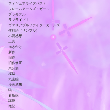
フィギュアライズバスト
フレームアームズ・ガール
プラモデル
ラブライブ！
ヴァリアブルファイターガールズ
依頼絵（サンプル）
小説感想
工具
描きかけ
新作
旧作
旧作修正
未分類
模型
気楽絵
漫画感想
猫
看板娘
講座
雑記