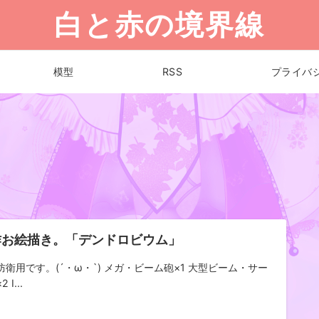
白と赤の境界線
模型
RSS
プライバ
作お絵描き。「デンドロビウム」
防衛用です。(´・ω・`) メガ・ビーム砲×1 大型ビーム・サー
 I...