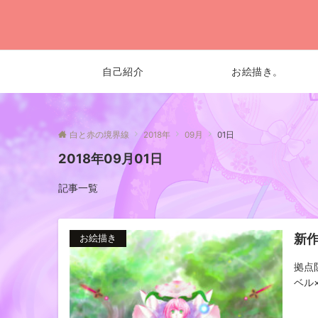
自己紹介
お絵描き。
白と赤の境界線
2018年
09月
01日
2018年09月01日
記事一覧
新
お絵描き
拠点
ベル×2