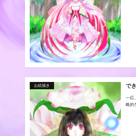
で
お絵描き
一応
略的