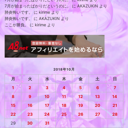
7月が始まったばかりだというのに。
に
AKAZUKIN
より
肺炎怖いです。
に
kirime
より
肺炎怖いです。
に
AKAZUKIN
より
ここが勝負。
に
kirime
より
2018年10月
月
火
水
木
金
土
日
1
2
3
4
5
6
7
8
9
10
11
12
13
14
15
16
17
18
19
20
21
22
23
24
25
26
27
28
29
30
31