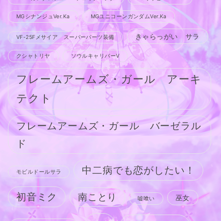
MGシナンジュVer.Ka
MGユニコーンガンダムVer.Ka
きゃらっがい サラ
VF-25Fメサイア スーパーパーツ装備
クシャトリヤ
ソウルキャリバーV
フレームアームズ・ガール アーキ
テクト
フレームアームズ・ガール バーゼラル
ド
中二病でも恋がしたい！
モビルドールサラ
初音ミク
南ことり
巫女
嘘喰い