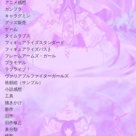
アニメ感想
ガンプラ
キャラグミン
グッズ販売
ゲーム
タイムラプス
フィギュアライズスタンダード
フィギュアライズバスト
フレームアームズ・ガール
プラモデル
ラブライブ！
ヴァリアブルファイターガールズ
依頼絵（サンプル）
小説感想
工具
描きかけ
新作
旧作
旧作修正
未分類
模型