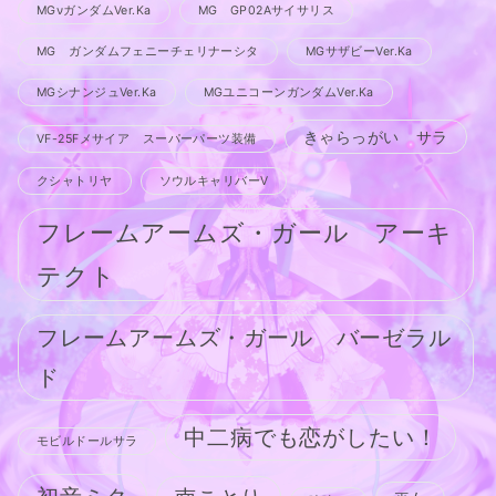
MGνガンダムVer.Ka
MG GP02Aサイサリス
MG ガンダムフェニーチェリナーシタ
MGサザビーVer.Ka
MGシナンジュVer.Ka
MGユニコーンガンダムVer.Ka
きゃらっがい サラ
VF-25Fメサイア スーパーパーツ装備
クシャトリヤ
ソウルキャリバーV
フレームアームズ・ガール アーキ
テクト
フレームアームズ・ガール バーゼラル
ド
中二病でも恋がしたい！
モビルドールサラ