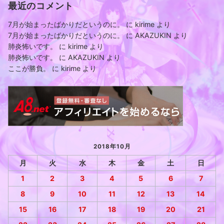
最近のコメント
7月が始まったばかりだというのに。
に
kirime
より
7月が始まったばかりだというのに。
に
AKAZUKIN
より
肺炎怖いです。
に
kirime
より
肺炎怖いです。
に
AKAZUKIN
より
ここが勝負。
に
kirime
より
2018年10月
月
火
水
木
金
土
日
1
2
3
4
5
6
7
8
9
10
11
12
13
14
15
16
17
18
19
20
21