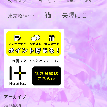
初音ミク
南ことり
巫女
嘘喰い
猫
矢澤にこ
東京喰種:re
アーカイブ
2026年5月