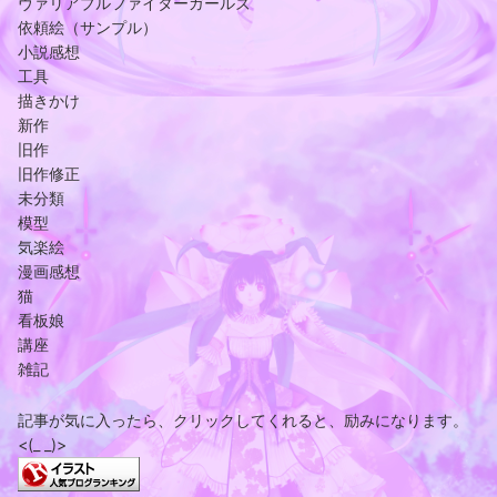
ヴァリアブルファイターガールズ
依頼絵（サンプル）
小説感想
工具
描きかけ
新作
旧作
旧作修正
未分類
模型
気楽絵
漫画感想
猫
看板娘
講座
雑記
記事が気に入ったら、クリックしてくれると、励みになります。
<(_ _)>