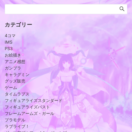
カテゴリー
4コマ
IMS
PS3
お絵描き
アニメ感想
ガンプラ
キャラグミン
グッズ販売
ゲーム
タイムラプス
フィギュアライズスタンダード
フィギュアライズバスト
フレームアームズ・ガール
プラモデル
ラブライブ！