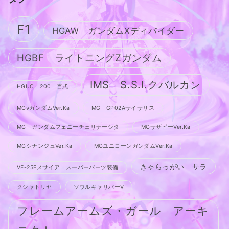
F1
HGAW ガンダムXディバイダー
HGBF ライトニングZガンダム
IMS S.S.I.クバルカン
HGUC 200 百式
MGνガンダムVer.Ka
MG GP02Aサイサリス
MG ガンダムフェニーチェリナーシタ
MGサザビーVer.Ka
MGシナンジュVer.Ka
MGユニコーンガンダムVer.Ka
きゃらっがい サラ
VF-25Fメサイア スーパーパーツ装備
クシャトリヤ
ソウルキャリバーV
フレームアームズ・ガール アーキ