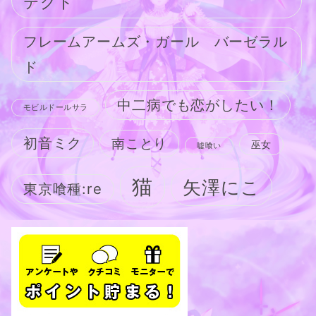
テクト
フレームアームズ・ガール バーゼラル
ド
中二病でも恋がしたい！
モビルドールサラ
初音ミク
南ことり
巫女
嘘喰い
猫
矢澤にこ
東京喰種:re