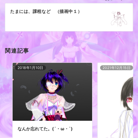
ー
たまには、課程など （描画中１）
シ
ョ
ン
関連記事
2018年1月10日
2021年12月15日
なんか忘れてた。(´・ω・`)