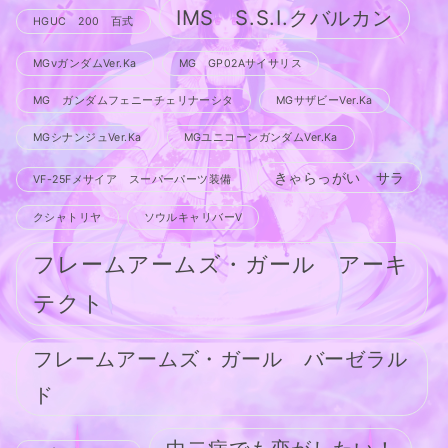
IMS S.S.I.クバルカン
HGUC 200 百式
MGνガンダムVer.Ka
MG GP02Aサイサリス
MG ガンダムフェニーチェリナーシタ
MGサザビーVer.Ka
MGシナンジュVer.Ka
MGユニコーンガンダムVer.Ka
きゃらっがい サラ
VF-25Fメサイア スーパーパーツ装備
クシャトリヤ
ソウルキャリバーV
フレームアームズ・ガール アーキ
テクト
フレームアームズ・ガール バーゼラル
ド