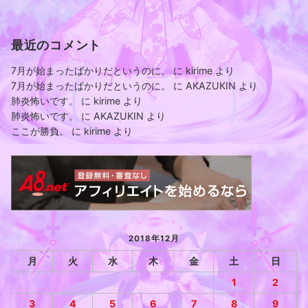
最近のコメント
7月が始まったばかりだというのに。
に
kirime
より
7月が始まったばかりだというのに。
に
AKAZUKIN
より
肺炎怖いです。
に
kirime
より
肺炎怖いです。
に
AKAZUKIN
より
ここが勝負。
に
kirime
より
2018年12月
月
火
水
木
金
土
日
1
2
3
4
5
6
7
8
9