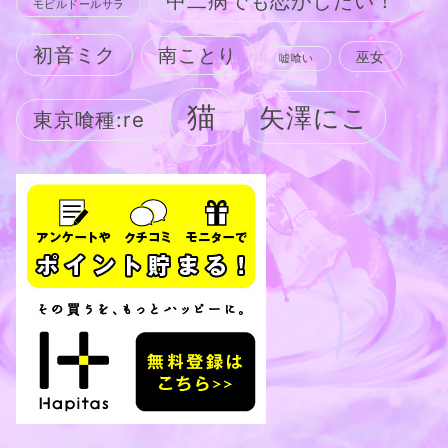
中二病でも恋がしたい！
モビルドールサラ
初音ミク
南ことり
巫女
嘘喰い
猫
矢澤にこ
東京喰種:re