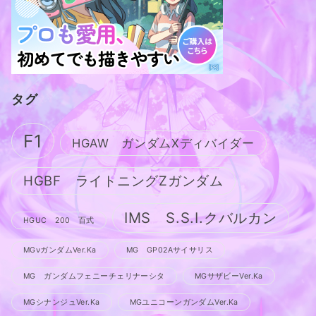
タグ
F1
HGAW ガンダムXディバイダー
HGBF ライトニングZガンダム
IMS S.S.I.クバルカン
HGUC 200 百式
MGνガンダムVer.Ka
MG GP02Aサイサリス
MG ガンダムフェニーチェリナーシタ
MGサザビーVer.Ka
MGシナンジュVer.Ka
MGユニコーンガンダムVer.Ka