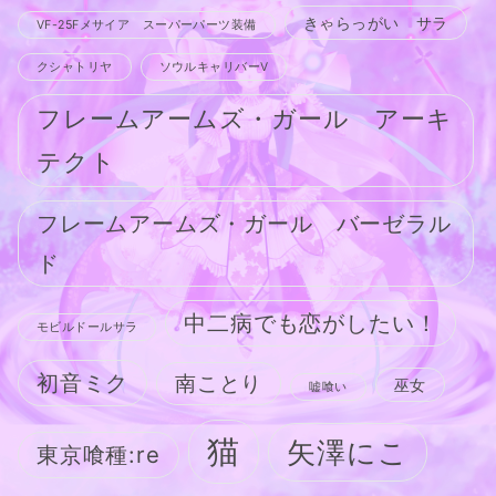
きゃらっがい サラ
VF-25Fメサイア スーパーパーツ装備
クシャトリヤ
ソウルキャリバーV
フレームアームズ・ガール アーキ
テクト
フレームアームズ・ガール バーゼラル
ド
中二病でも恋がしたい！
モビルドールサラ
初音ミク
南ことり
巫女
嘘喰い
猫
矢澤にこ
東京喰種:re