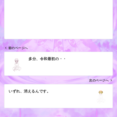
前のページへ
投
多分、令和最初の・・
稿
ナ
ビ
ゲ
次のページへ
ー
いずれ、消えるんです。
シ
ョ
ン