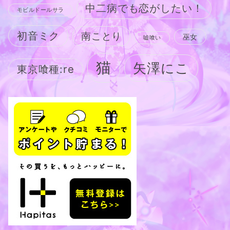
中二病でも恋がしたい！
モビルドールサラ
初音ミク
南ことり
巫女
嘘喰い
猫
矢澤にこ
東京喰種:re