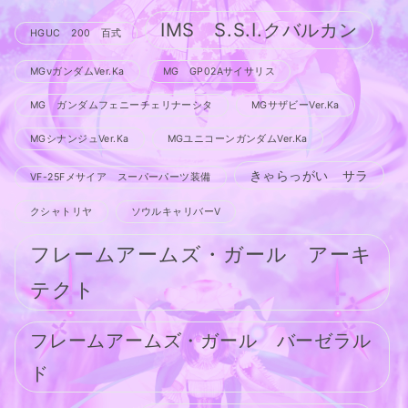
IMS S.S.I.クバルカン
HGUC 200 百式
MGνガンダムVer.Ka
MG GP02Aサイサリス
MG ガンダムフェニーチェリナーシタ
MGサザビーVer.Ka
MGシナンジュVer.Ka
MGユニコーンガンダムVer.Ka
きゃらっがい サラ
VF-25Fメサイア スーパーパーツ装備
クシャトリヤ
ソウルキャリバーV
フレームアームズ・ガール アーキ
テクト
フレームアームズ・ガール バーゼラル
ド