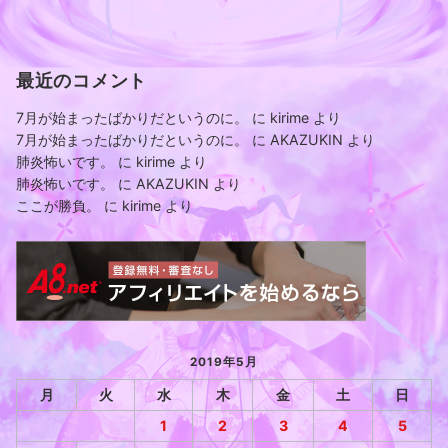
最近のコメント
7月が始まったばかりだというのに。
に
kirime
より
7月が始まったばかりだというのに。
に
AKAZUKIN
より
肺炎怖いです。
に
kirime
より
肺炎怖いです。
に
AKAZUKIN
より
ここが勝負。
に
kirime
より
2019年5月
月
火
水
木
金
土
日
1
2
3
4
5