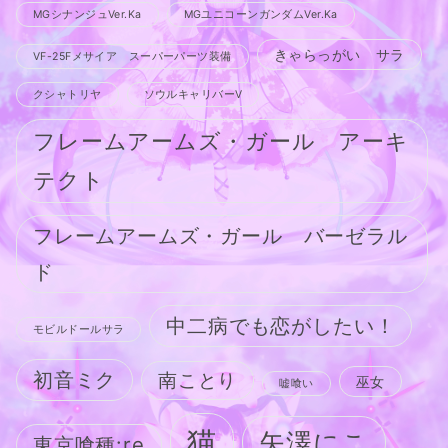
MGシナンジュVer.Ka
MGユニコーンガンダムVer.Ka
きゃらっがい サラ
VF-25Fメサイア スーパーパーツ装備
クシャトリヤ
ソウルキャリバーV
フレームアームズ・ガール アーキ
テクト
フレームアームズ・ガール バーゼラル
ド
中二病でも恋がしたい！
モビルドールサラ
初音ミク
南ことり
巫女
嘘喰い
猫
矢澤にこ
東京喰種:re