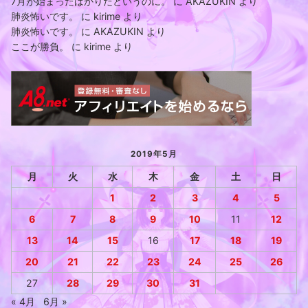
7月が始まったばかりだというのに。
に
AKAZUKIN
より
肺炎怖いです。
に
kirime
より
肺炎怖いです。
に
AKAZUKIN
より
ここが勝負。
に
kirime
より
2019年5月
月
火
水
木
金
土
日
1
2
3
4
5
6
7
8
9
10
11
12
13
14
15
16
17
18
19
20
21
22
23
24
25
26
27
28
29
30
31
« 4月
6月 »