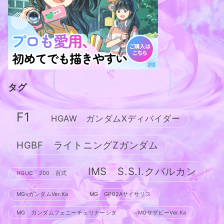
タグ
F1
HGAW ガンダムXディバイダー
HGBF ライトニングZガンダム
IMS S.S.I.クバルカン
HGUC 200 百式
MGνガンダムVer.Ka
MG GP02Aサイサリス
MG ガンダムフェニーチェリナーシタ
MGサザビーVer.Ka