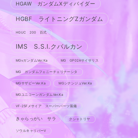
HGAW ガンダムXディバイダー
HGBF ライトニングZガンダム
HGUC 200 百式
IMS S.S.I.クバルカン
MGνガンダムVer.Ka
MG GP02Aサイサリス
MG ガンダムフェニーチェリナーシタ
MGサザビーVer.Ka
MGシナンジュVer.Ka
MGユニコーンガンダムVer.Ka
VF-25Fメサイア スーパーパーツ装備
きゃらっがい サラ
クシャトリヤ
ソウルキャリバーV