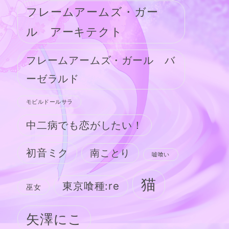
フレームアームズ・ガー
ル アーキテクト
フレームアームズ・ガール バ
ーゼラルド
モビルドールサラ
中二病でも恋がしたい！
初音ミク
南ことり
嘘喰い
猫
東京喰種:re
巫女
矢澤にこ