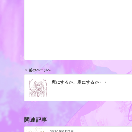
前のページへ
投
窓にするか、扉にするか・・
稿
ナ
ビ
ゲ
ー
関連記事
シ
ョ
2020年9月7日