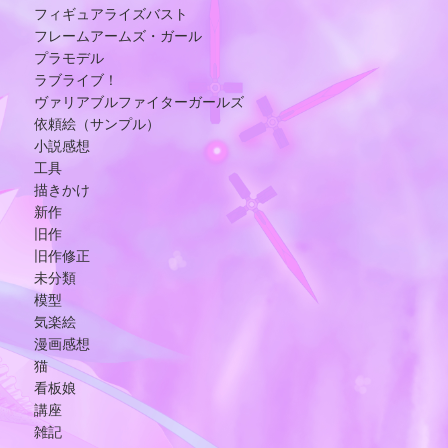
フィギュアライズバスト
フレームアームズ・ガール
プラモデル
ラブライブ！
ヴァリアブルファイターガールズ
依頼絵（サンプル）
小説感想
工具
描きかけ
新作
旧作
旧作修正
未分類
模型
気楽絵
漫画感想
猫
看板娘
講座
雑記