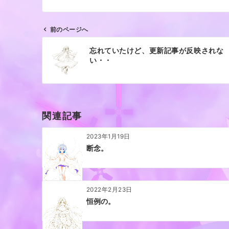
前のページへ
投
忘れていたけど、更新記事が反映されな
稿
い・・
ナ
ビ
ゲ
ー
関連記事
シ
ョ
2023年1月19日
ン
断念。
2022年2月23日
恒例の。