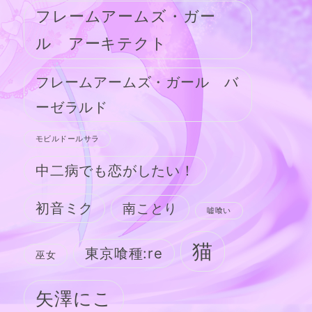
フレームアームズ・ガー
ル アーキテクト
フレームアームズ・ガール バ
ーゼラルド
モビルドールサラ
中二病でも恋がしたい！
初音ミク
南ことり
嘘喰い
猫
東京喰種:re
巫女
矢澤にこ