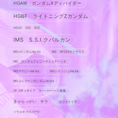
HGAW ガンダムXディバイダー
HGBF ライトニングZガンダム
HGUC 200 百式
IMS S.S.I.クバルカン
MGνガンダムVer.Ka
MG GP02Aサイサリス
MG ガンダムフェニーチェリナーシタ
MGサザビーVer.Ka
MGシナンジュVer.Ka
MGユニコーンガンダムVer.Ka
VF-25Fメサイア スーパーパーツ装備
きゃらっがい サラ
クシャトリヤ
ソウルキャリバーV