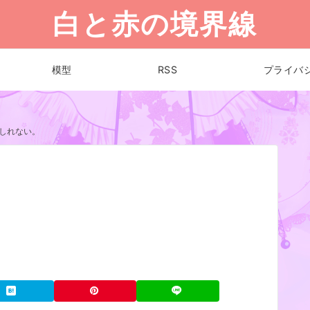
白と赤の境界線
模型
RSS
プライバ
しれない。