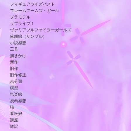
フィギュアライズバスト
フレームアームズ・ガール
プラモデル
ラブライブ！
ヴァリアブルファイターガールズ
依頼絵（サンプル）
小説感想
工具
描きかけ
新作
旧作
旧作修正
未分類
模型
気楽絵
漫画感想
猫
看板娘
講座
雑記