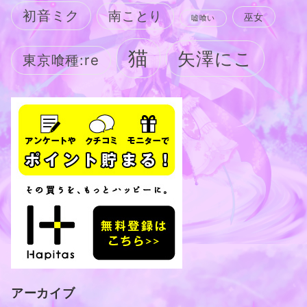
初音ミク
南ことり
巫女
嘘喰い
猫
矢澤にこ
東京喰種:re
アーカイブ