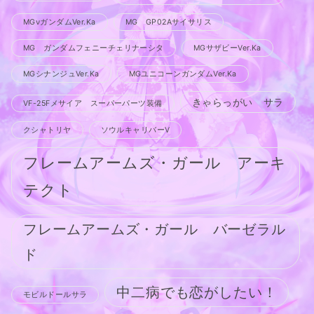
MGνガンダムVer.Ka
MG GP02Aサイサリス
MG ガンダムフェニーチェリナーシタ
MGサザビーVer.Ka
MGシナンジュVer.Ka
MGユニコーンガンダムVer.Ka
きゃらっがい サラ
VF-25Fメサイア スーパーパーツ装備
クシャトリヤ
ソウルキャリバーV
フレームアームズ・ガール アーキ
テクト
フレームアームズ・ガール バーゼラル
ド
中二病でも恋がしたい！
モビルドールサラ