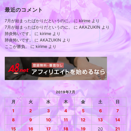
最近のコメント
7月が始まったばかりだというのに。
に
kirime
より
7月が始まったばかりだというのに。
に
AKAZUKIN
より
肺炎怖いです。
に
kirime
より
肺炎怖いです。
に
AKAZUKIN
より
ここが勝負。
に
kirime
より
2019年7月
月
火
水
木
金
土
日
1
2
3
4
5
6
7
8
9
10
11
12
13
14
15
16
17
18
19
20
21