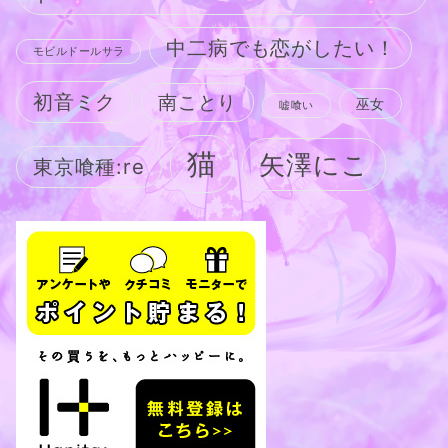
中二病でも恋がしたい！
モビルドールサラ
初音ミク
南ことり
巫女
嘘喰い
猫
矢澤にこ
東京喰種:re