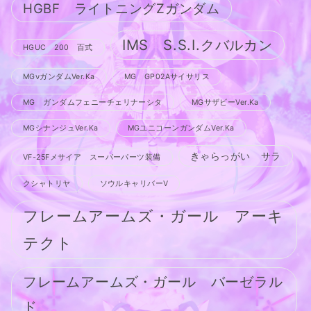
HGBF ライトニングZガンダム
IMS S.S.I.クバルカン
HGUC 200 百式
MGνガンダムVer.Ka
MG GP02Aサイサリス
MG ガンダムフェニーチェリナーシタ
MGサザビーVer.Ka
MGシナンジュVer.Ka
MGユニコーンガンダムVer.Ka
きゃらっがい サラ
VF-25Fメサイア スーパーパーツ装備
クシャトリヤ
ソウルキャリバーV
フレームアームズ・ガール アーキ
テクト
フレームアームズ・ガール バーゼラル
ド