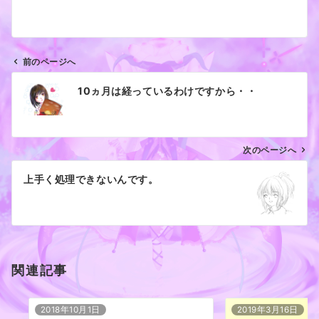
前のページへ
投
10ヵ月は経っているわけですから・・
稿
ナ
ビ
ゲ
次のページへ
ー
上手く処理できないんです。
シ
ョ
ン
関連記事
2018年10月1日
2019年3月16日