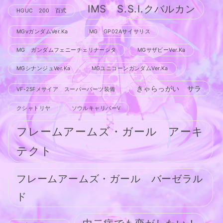
IMS S.S.I.クバルカン
HGUC 200 百式
MGνガンダムVer.Ka
MG GP02Aサイサリス
MG ガンダムフェニーチェリナーシタ
MGサザビーVer.Ka
MGシナンジュVer.Ka
MGユニコーンガンダムVer.Ka
きゃらっがい サラ
VF-25Fメサイア スーパーパーツ装備
クシャトリヤ
ソウルキャリバーV
フレームアームズ・ガール アーキ
テクト
フレームアームズ・ガール バーゼラル
ド