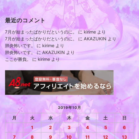
最近のコメント
7月が始まったばかりだというのに。
に
kirime
より
7月が始まったばかりだというのに。
に
AKAZUKIN
より
肺炎怖いです。
に
kirime
より
肺炎怖いです。
に
AKAZUKIN
より
ここが勝負。
に
kirime
より
2019年10月
月
火
水
木
金
土
日
1
2
3
4
5
6
7
8
9
10
11
12
13