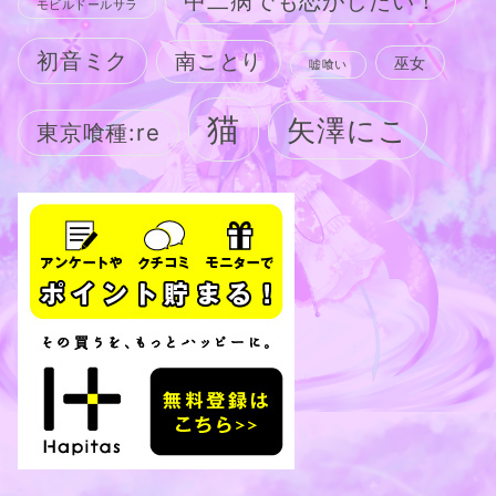
中二病でも恋がしたい！
モビルドールサラ
初音ミク
南ことり
巫女
嘘喰い
猫
矢澤にこ
東京喰種:re