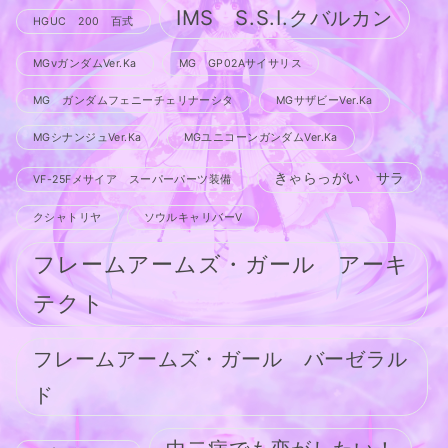
IMS S.S.I.クバルカン
HGUC 200 百式
MGνガンダムVer.Ka
MG GP02Aサイサリス
MG ガンダムフェニーチェリナーシタ
MGサザビーVer.Ka
MGシナンジュVer.Ka
MGユニコーンガンダムVer.Ka
きゃらっがい サラ
VF-25Fメサイア スーパーパーツ装備
クシャトリヤ
ソウルキャリバーV
フレームアームズ・ガール アーキ
テクト
フレームアームズ・ガール バーゼラル
ド