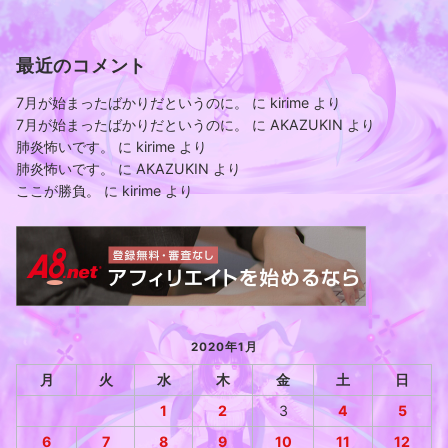
最近のコメント
7月が始まったばかりだというのに。
に
kirime
より
7月が始まったばかりだというのに。
に
AKAZUKIN
より
肺炎怖いです。
に
kirime
より
肺炎怖いです。
に
AKAZUKIN
より
ここが勝負。
に
kirime
より
2020年1月
月
火
水
木
金
土
日
1
2
3
4
5
6
7
8
9
10
11
12