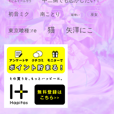
中二病でも恋がしたい！
モビルドールサラ
初音ミク
南ことり
巫女
嘘喰い
猫
矢澤にこ
東京喰種:re