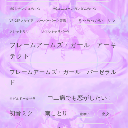
MGシナンジュVer.Ka
MGユニコーンガンダムVer.Ka
きゃらっがい サラ
VF-25Fメサイア スーパーパーツ装備
クシャトリヤ
ソウルキャリバーV
フレームアームズ・ガール アーキ
テクト
フレームアームズ・ガール バーゼラル
ド
中二病でも恋がしたい！
モビルドールサラ
初音ミク
南ことり
巫女
嘘喰い