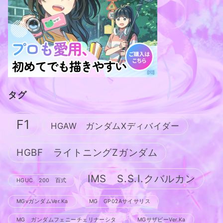
タグ
F1
HGAW ガンダムXディバイダー
HGBF ライトニングZガンダム
IMS S.S.I.クバルカン
HGUC 200 百式
MGνガンダムVer.Ka
MG GP02Aサイサリス
MG ガンダムフェニーチェリナーシタ
MGサザビーVer.Ka