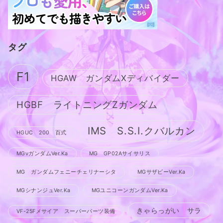
タグ
F1
HGAW ガンダムXディバイダー
HGBF ライトニングZガンダム
IMS S.S.I.クバルカン
HGUC 200 百式
MGνガンダムVer.Ka
MG GP02Aサイサリス
MG ガンダムフェニーチェリナーシタ
MGサザビーVer.Ka
MGシナンジュVer.Ka
MGユニコーンガンダムVer.Ka
きゃらっがい サラ
VF-25Fメサイア スーパーパーツ装備