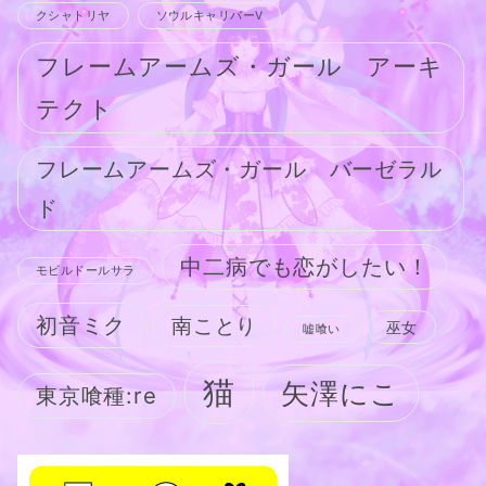
クシャトリヤ
ソウルキャリバーV
フレームアームズ・ガール アーキ
テクト
フレームアームズ・ガール バーゼラル
ド
中二病でも恋がしたい！
モビルドールサラ
初音ミク
南ことり
巫女
嘘喰い
猫
矢澤にこ
東京喰種:re