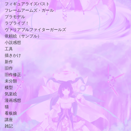
フィギュアライズバスト
フレームアームズ・ガール
プラモデル
ラブライブ！
ヴァリアブルファイターガールズ
依頼絵（サンプル）
小説感想
工具
描きかけ
新作
旧作
旧作修正
未分類
模型
気楽絵
漫画感想
猫
看板娘
講座
雑記