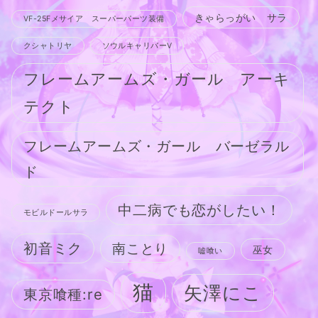
きゃらっがい サラ
VF-25Fメサイア スーパーパーツ装備
クシャトリヤ
ソウルキャリバーV
フレームアームズ・ガール アーキ
テクト
フレームアームズ・ガール バーゼラル
ド
中二病でも恋がしたい！
モビルドールサラ
初音ミク
南ことり
巫女
嘘喰い
猫
矢澤にこ
東京喰種:re