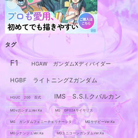
タグ
F1
HGAW ガンダムXディバイダー
HGBF ライトニングZガンダム
IMS S.S.I.クバルカン
HGUC 200 百式
MGνガンダムVer.Ka
MG GP02Aサイサリス
MG ガンダムフェニーチェリナーシタ
MGサザビーVer.Ka
MGシナンジュVer.Ka
MGユニコーンガンダムVer.Ka