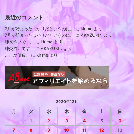
最近のコメント
7月が始まったばかりだというのに。
に
kirime
より
7月が始まったばかりだというのに。
に
AKAZUKIN
より
肺炎怖いです。
に
kirime
より
肺炎怖いです。
に
AKAZUKIN
より
ここが勝負。
に
kirime
より
2020年12月
月
火
水
木
金
土
日
1
2
3
4
5
6
7
8
9
10
11
12
13