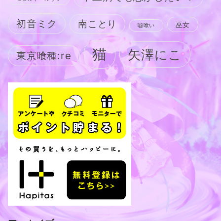
初音ミク
南ことり
巫女
嘘喰い
猫
矢澤にこ
東京喰種:re