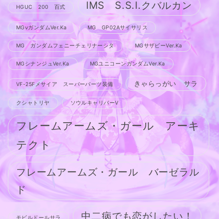
IMS S.S.I.クバルカン
HGUC 200 百式
MGνガンダムVer.Ka
MG GP02Aサイサリス
MG ガンダムフェニーチェリナーシタ
MGサザビーVer.Ka
MGシナンジュVer.Ka
MGユニコーンガンダムVer.Ka
きゃらっがい サラ
VF-25Fメサイア スーパーパーツ装備
クシャトリヤ
ソウルキャリバーV
フレームアームズ・ガール アーキ
テクト
フレームアームズ・ガール バーゼラル
ド
中二病でも恋がしたい！
モビルドールサラ