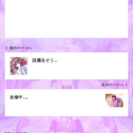
前のページへ
投
誤魔化そう…
稿
ナ
ビ
ゲ
次のページへ
ー
改修中…。
シ
ョ
ン