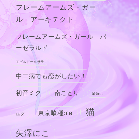
フレームアームズ・ガー
ル アーキテクト
フレームアームズ・ガール バ
ーゼラルド
モビルドールサラ
中二病でも恋がしたい！
初音ミク
南ことり
嘘喰い
猫
東京喰種:re
巫女
矢澤にこ