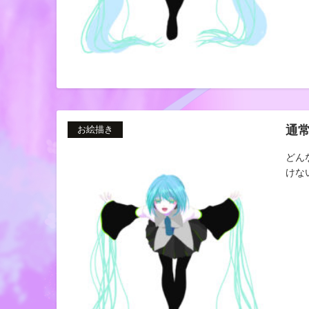
通
お絵描き
どん
けない