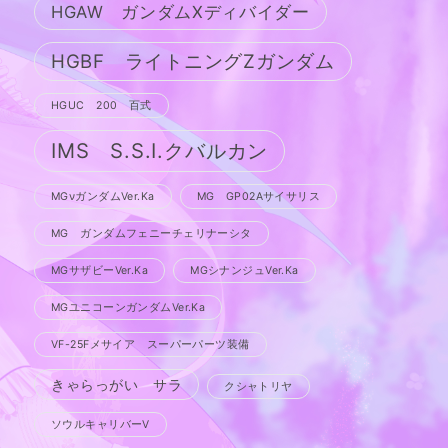
HGAW ガンダムXディバイダー
HGBF ライトニングZガンダム
HGUC 200 百式
IMS S.S.I.クバルカン
MGνガンダムVer.Ka
MG GP02Aサイサリス
MG ガンダムフェニーチェリナーシタ
MGサザビーVer.Ka
MGシナンジュVer.Ka
MGユニコーンガンダムVer.Ka
VF-25Fメサイア スーパーパーツ装備
きゃらっがい サラ
クシャトリヤ
ソウルキャリバーV