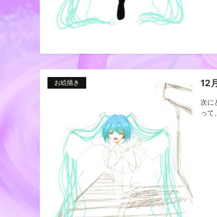
12
お絵描き
次に
って