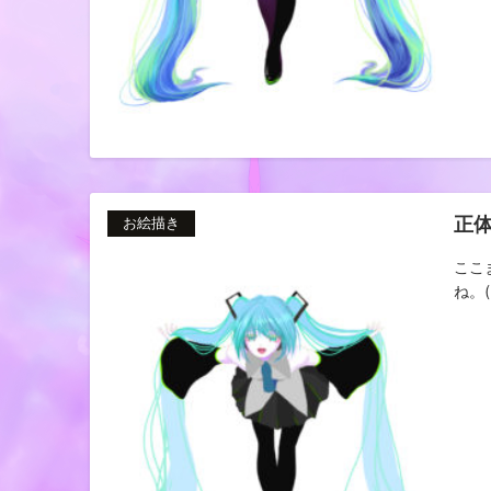
正
お絵描き
ここ
ね。(