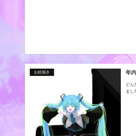
年
お絵描き
どん
まし