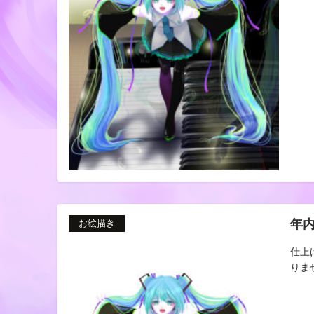
年
お絵描き
仕上
りませ