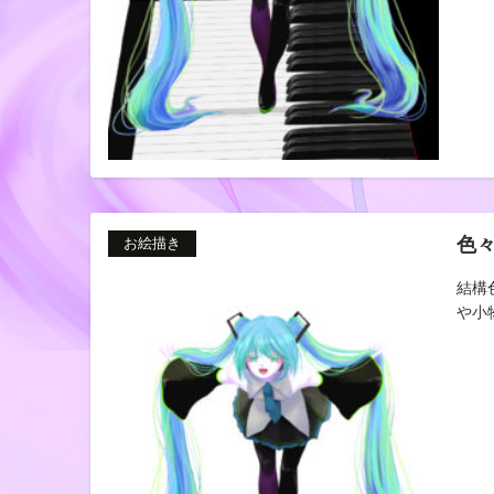
色
お絵描き
結構
や小物