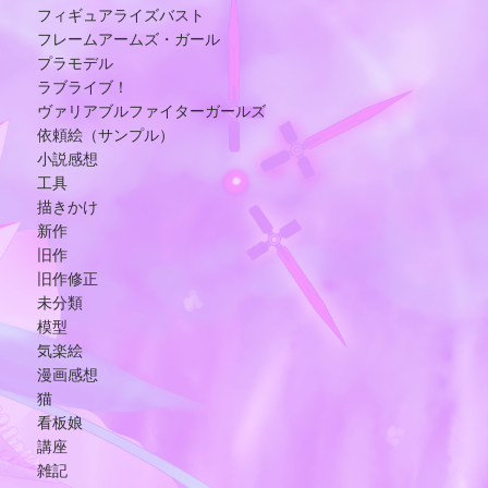
フィギュアライズバスト
フレームアームズ・ガール
プラモデル
ラブライブ！
ヴァリアブルファイターガールズ
依頼絵（サンプル）
小説感想
工具
描きかけ
新作
旧作
旧作修正
未分類
模型
気楽絵
漫画感想
猫
看板娘
講座
雑記