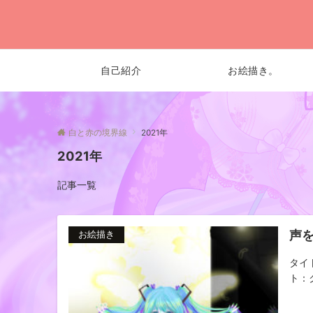
自己紹介
お絵描き。
白と赤の境界線
2021年
2021年
記事一覧
声
お絵描き
タイ
ト：ク