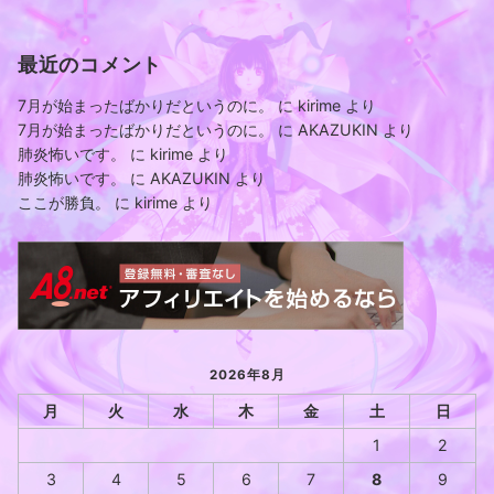
最近のコメント
7月が始まったばかりだというのに。
に
kirime
より
7月が始まったばかりだというのに。
に
AKAZUKIN
より
肺炎怖いです。
に
kirime
より
肺炎怖いです。
に
AKAZUKIN
より
ここが勝負。
に
kirime
より
2026年8月
月
火
水
木
金
土
日
1
2
3
4
5
6
7
8
9