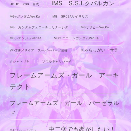
IMS S.S.I.クバルカン
HGUC 200 百式
MGνガンダムVer.Ka
MG GP02Aサイサリス
MG ガンダムフェニーチェリナーシタ
MGサザビーVer.Ka
MGシナンジュVer.Ka
MGユニコーンガンダムVer.Ka
きゃらっがい サラ
VF-25Fメサイア スーパーパーツ装備
クシャトリヤ
ソウルキャリバーV
フレームアームズ・ガール アーキ
テクト
フレームアームズ・ガール バーゼラル
ド
中二病でも恋がしたい！
モビルドールサラ