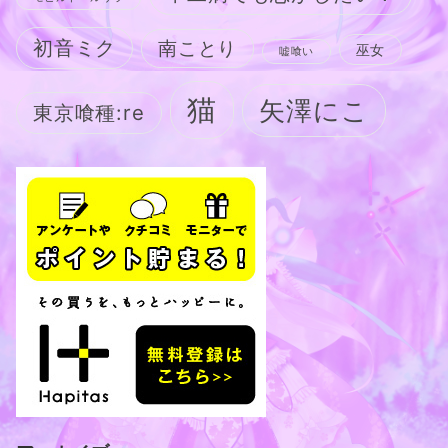
初音ミク
南ことり
巫女
嘘喰い
猫
矢澤にこ
東京喰種:re