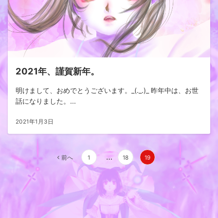
2021年、謹賀新年。
明けまして、おめでとうございます。_(._.)_ 昨年中は、お世
話になりました。...
2021年1月3日
投
…
前へ
1
18
19
稿
の
ペ
ー
ジ