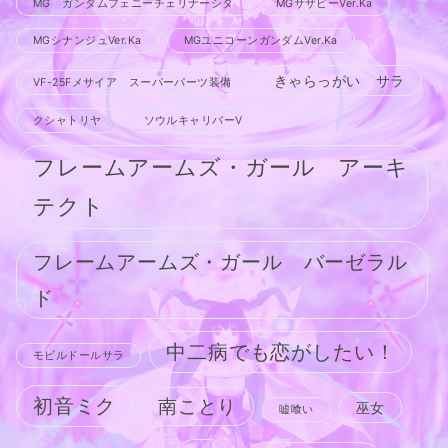
MG ガンダムフェニーチェリナーシタ
MGサザビーVer.Ka
MGシナンジュVer.Ka
MGユニコーンガンダムVer.Ka
きゃらっがい サラ
VF-25Fメサイア スーパーパーツ装備
クシャトリヤ
ソウルキャリバーV
フレームアームズ・ガール アーキ
テクト
フレームアームズ・ガール バーゼラル
ド
中二病でも恋がしたい！
モビルドールサラ
初音ミク
南ことり
巫女
嘘喰い