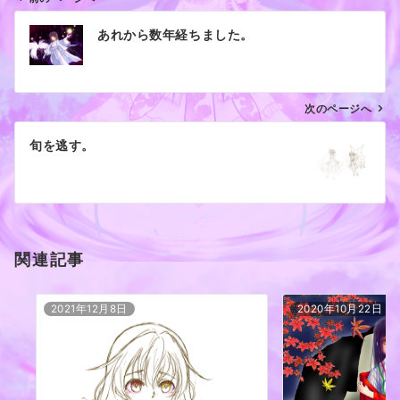
投
あれから数年経ちました。
稿
ナ
ビ
ゲ
次のページへ
ー
旬を逃す。
シ
ョ
ン
関連記事
2021年12月8日
2020年10月22日