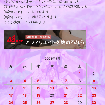
7月が始まったばかりだというのに。
に
kirime
より
7月が始まったばかりだというのに。
に
AKAZUKIN
より
肺炎怖いです。
に
kirime
より
肺炎怖いです。
に
AKAZUKIN
より
ここが勝負。
に
kirime
より
2021年5月
月
火
水
木
金
土
日
1
2
3
4
5
6
7
8
9
10
11
12
13
14
15
16
17
18
19
20
21
22
23
24
25
26
27
28
29
30