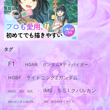
タグ
F1
HGAW ガンダムXディバイダー
HGBF ライトニングZガンダム
IMS S.S.I.クバルカン
HGUC 200 百式
MGνガンダムVer.Ka
MG GP02Aサイサリス