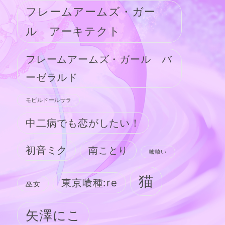
フレームアームズ・ガー
ル アーキテクト
フレームアームズ・ガール バ
ーゼラルド
モビルドールサラ
中二病でも恋がしたい！
初音ミク
南ことり
嘘喰い
猫
東京喰種:re
巫女
矢澤にこ