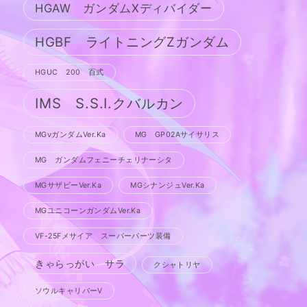
HGAW ガンダムXディバイダー
HGBF ライトニングZガンダム
HGUC 200 百式
IMS S.S.I.クバルカン
MGνガンダムVer.Ka
MG GP02Aサイサリス
MG ガンダムフェニーチェリナーシタ
MGサザビーVer.Ka
MGシナンジュVer.Ka
MGユニコーンガンダムVer.Ka
VF-25Fメサイア スーパーパーツ装備
きゃらっがい サラ
クシャトリヤ
ソウルキャリバーV