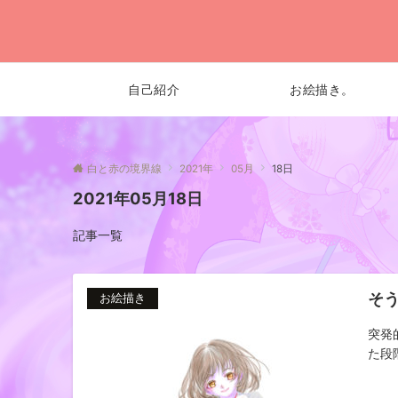
自己紹介
お絵描き。
白と赤の境界線
2021年
05月
18日
2021年05月18日
記事一覧
そ
お絵描き
突発
た段