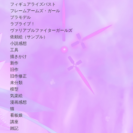
フィギュアライズバスト
フレームアームズ・ガール
プラモデル
ラブライブ！
ヴァリアブルファイターガールズ
依頼絵（サンプル）
小説感想
工具
描きかけ
新作
旧作
旧作修正
未分類
模型
気楽絵
漫画感想
猫
看板娘
講座
雑記