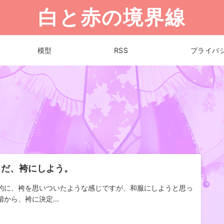
白と赤の境界線
模型
RSS
プライバ
うだ、袴にしよう。
的に、袴を思いついたような感じですが、和服にしようと思っ
階から、袴に決定...