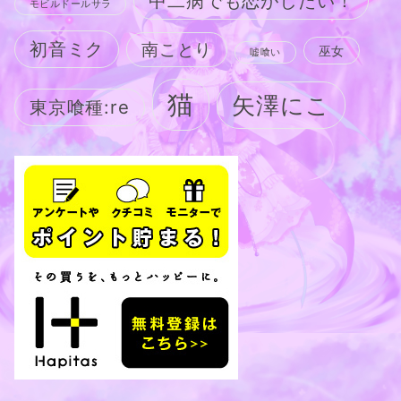
中二病でも恋がしたい！
モビルドールサラ
初音ミク
南ことり
巫女
嘘喰い
猫
矢澤にこ
東京喰種:re