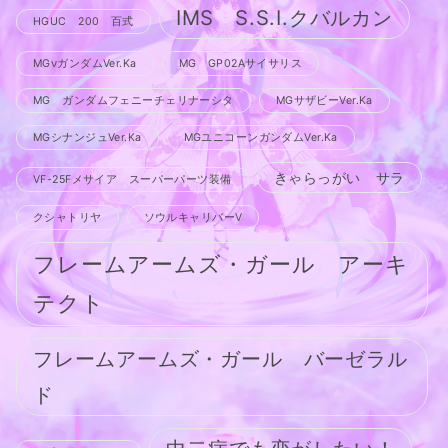
IMS S.S.I.クバルカン
HGUC 200 百式
MGνガンダムVer.Ka
MG GP02Aサイサリス
MG ガンダムフェニーチェリナーシタ
MGサザビーVer.Ka
MGシナンジュVer.Ka
MGユニコーンガンダムVer.Ka
きゃらっがい サラ
VF-25Fメサイア スーパーパーツ装備
クシャトリヤ
ソウルキャリバーV
フレームアームズ・ガール アーキ
テクト
フレームアームズ・ガール バーゼラル
ド