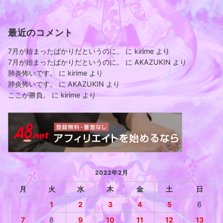
最近のコメント
7月が始まったばかりだというのに。
に
kirime
より
7月が始まったばかりだというのに。
に
AKAZUKIN
より
肺炎怖いです。
に
kirime
より
肺炎怖いです。
に
AKAZUKIN
より
ここが勝負。
に
kirime
より
2022年2月
月
火
水
木
金
土
日
1
2
3
4
5
6
7
8
9
10
11
12
13