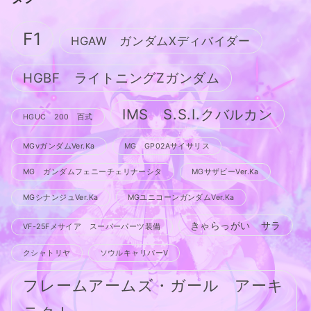
F1
HGAW ガンダムXディバイダー
HGBF ライトニングZガンダム
IMS S.S.I.クバルカン
HGUC 200 百式
MGνガンダムVer.Ka
MG GP02Aサイサリス
MG ガンダムフェニーチェリナーシタ
MGサザビーVer.Ka
MGシナンジュVer.Ka
MGユニコーンガンダムVer.Ka
きゃらっがい サラ
VF-25Fメサイア スーパーパーツ装備
クシャトリヤ
ソウルキャリバーV
フレームアームズ・ガール アーキ