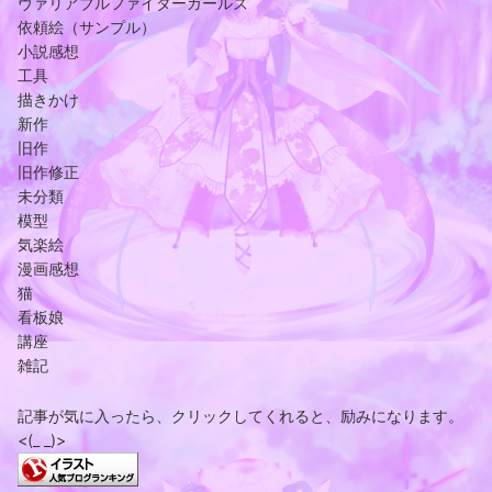
ヴァリアブルファイターガールズ
依頼絵（サンプル）
小説感想
工具
描きかけ
新作
旧作
旧作修正
未分類
模型
気楽絵
漫画感想
猫
看板娘
講座
雑記
記事が気に入ったら、クリックしてくれると、励みになります。
<(_ _)>