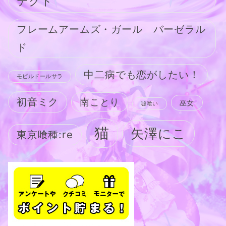
テクト
フレームアームズ・ガール バーゼラル
ド
中二病でも恋がしたい！
モビルドールサラ
初音ミク
南ことり
巫女
嘘喰い
猫
矢澤にこ
東京喰種:re