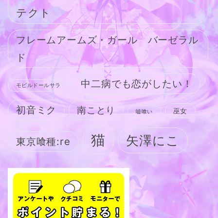
テクト
フレームアームズ・ガール バーゼラル
ド
中二病でも恋がしたい！
モビルドールサラ
初音ミク
南ことり
巫女
嘘喰い
猫
矢澤にこ
東京喰種:re