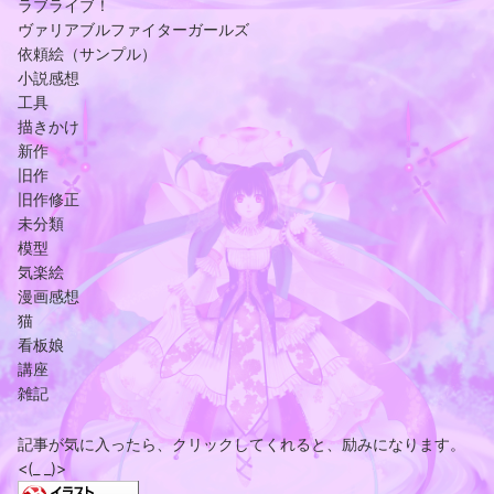
ラブライブ！
ヴァリアブルファイターガールズ
依頼絵（サンプル）
小説感想
工具
描きかけ
新作
旧作
旧作修正
未分類
模型
気楽絵
漫画感想
猫
看板娘
講座
雑記
記事が気に入ったら、クリックしてくれると、励みになります。
<(_ _)>