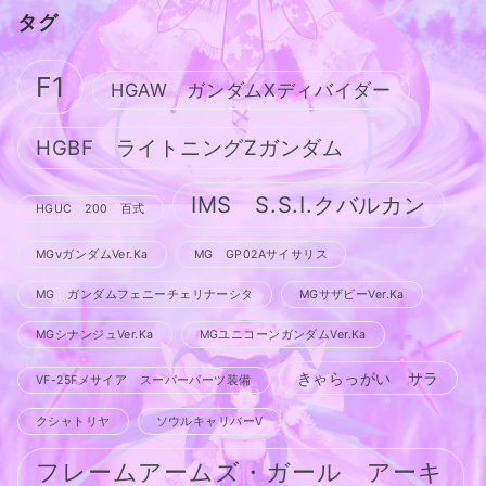
タグ
F1
HGAW ガンダムXディバイダー
HGBF ライトニングZガンダム
IMS S.S.I.クバルカン
HGUC 200 百式
MGνガンダムVer.Ka
MG GP02Aサイサリス
MG ガンダムフェニーチェリナーシタ
MGサザビーVer.Ka
MGシナンジュVer.Ka
MGユニコーンガンダムVer.Ka
きゃらっがい サラ
VF-25Fメサイア スーパーパーツ装備
クシャトリヤ
ソウルキャリバーV
フレームアームズ・ガール アーキ