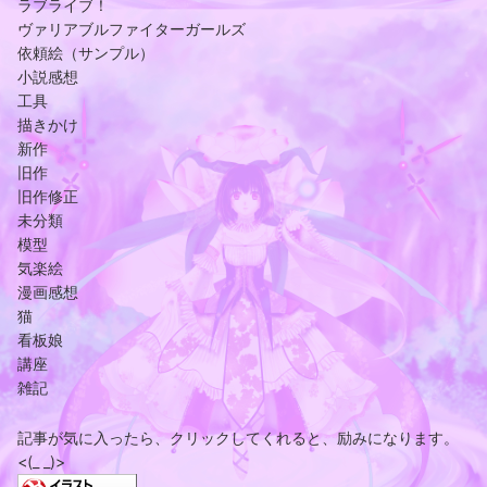
ラブライブ！
ヴァリアブルファイターガールズ
依頼絵（サンプル）
小説感想
工具
描きかけ
新作
旧作
旧作修正
未分類
模型
気楽絵
漫画感想
猫
看板娘
講座
雑記
記事が気に入ったら、クリックしてくれると、励みになります。
<(_ _)>