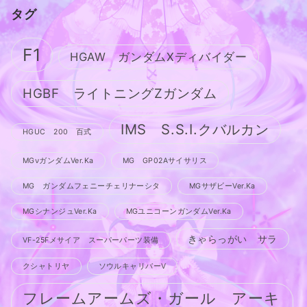
タグ
F1
HGAW ガンダムXディバイダー
HGBF ライトニングZガンダム
IMS S.S.I.クバルカン
HGUC 200 百式
MGνガンダムVer.Ka
MG GP02Aサイサリス
MG ガンダムフェニーチェリナーシタ
MGサザビーVer.Ka
MGシナンジュVer.Ka
MGユニコーンガンダムVer.Ka
きゃらっがい サラ
VF-25Fメサイア スーパーパーツ装備
クシャトリヤ
ソウルキャリバーV
フレームアームズ・ガール アーキ