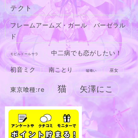
テクト
フレームアームズ・ガール バーゼラル
ド
中二病でも恋がしたい！
モビルドールサラ
初音ミク
南ことり
巫女
嘘喰い
猫
矢澤にこ
東京喰種:re