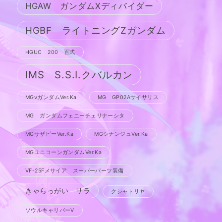
HGAW ガンダムXディバイダー
HGBF ライトニングZガンダム
HGUC 200 百式
IMS S.S.I.クバルカン
MGνガンダムVer.Ka
MG GP02Aサイサリス
MG ガンダムフェニーチェリナーシタ
MGサザビーVer.Ka
MGシナンジュVer.Ka
MGユニコーンガンダムVer.Ka
VF-25Fメサイア スーパーパーツ装備
きゃらっがい サラ
クシャトリヤ
ソウルキャリバーV