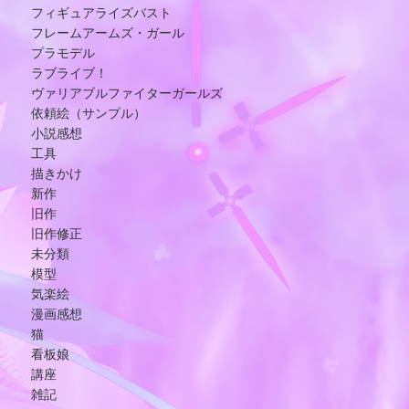
フィギュアライズバスト
フレームアームズ・ガール
プラモデル
ラブライブ！
ヴァリアブルファイターガールズ
依頼絵（サンプル）
小説感想
工具
描きかけ
新作
旧作
旧作修正
未分類
模型
気楽絵
漫画感想
猫
看板娘
講座
雑記