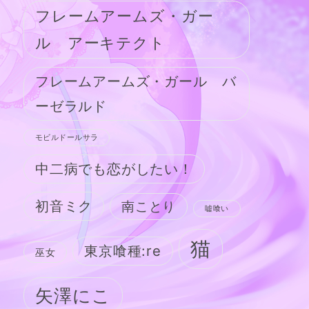
フレームアームズ・ガー
ル アーキテクト
フレームアームズ・ガール バ
ーゼラルド
モビルドールサラ
中二病でも恋がしたい！
初音ミク
南ことり
嘘喰い
猫
東京喰種:re
巫女
矢澤にこ