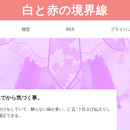
白と赤の境界線
模型
RSS
プライバ
んでから気づく事。
分けをしていて、解らない線が多い。(;´Д｀) 仕上げぬ入りし
正できる...